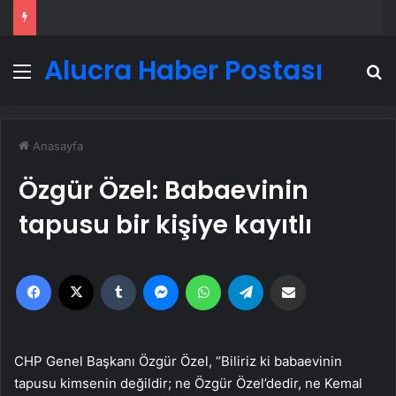
Alucra Haber Postası
Menü
A
Anasayfa
Özgür Özel: Babaevinin
tapusu bir kişiye kayıtlı
Facebook
X
Tumblr
Messenger
WhatsApp
Telegram
Email'den paylaş
CHP Genel Başkanı Özgür Özel, “Biliriz ki babaevinin
tapusu kimsenin değildir; ne Özgür Özel’dedir, ne Kemal