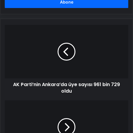
girin
AK
Parti’nin
Ankara’da
üye
sayısı
961
bin
729
oldu
AK Parti’nin Ankara’da üye sayısı 961 bin 729
oldu
Cumhurbaşkanı
Erdoğan:
Ya
silahlarını
gömecekler