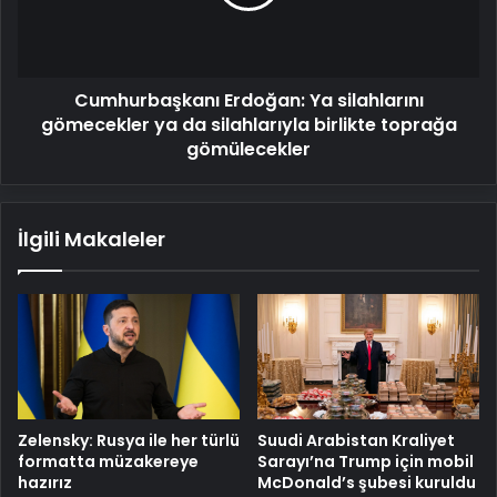
ya
da
silahlarıyla
birlikte
Cumhurbaşkanı Erdoğan: Ya silahlarını
toprağa
gömülecekler
gömecekler ya da silahlarıyla birlikte toprağa
gömülecekler
İlgili Makaleler
Zelensky: Rusya ile her türlü
Suudi Arabistan Kraliyet
formatta müzakereye
Sarayı’na Trump için mobil
hazırız
McDonald’s şubesi kuruldu