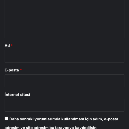
r
u
m
*
Ad
*
E-posta
*
İnternet sitesi
Daha sonraki yorumlarımda kullanılması için adım, e-posta
adresim ve site adresim bu tarayıcıya kaydedilsin.