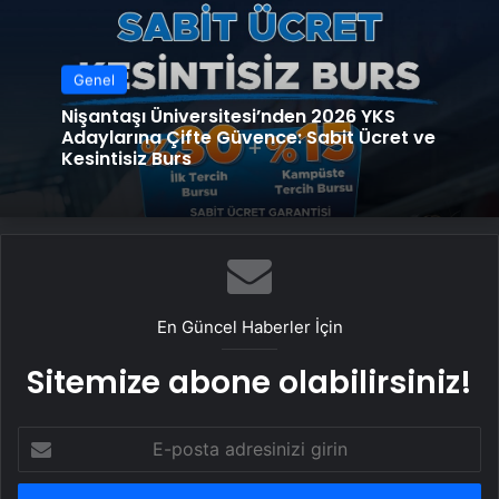
Genel
Nişantaşı Üniversitesi’nden 2026 YKS
Adaylarına Çifte Güvence: Sabit Ücret ve
Kesintisiz Burs
En Güncel Haberler İçin
Sitemize abone olabilirsiniz!
E-
posta
adresinizi