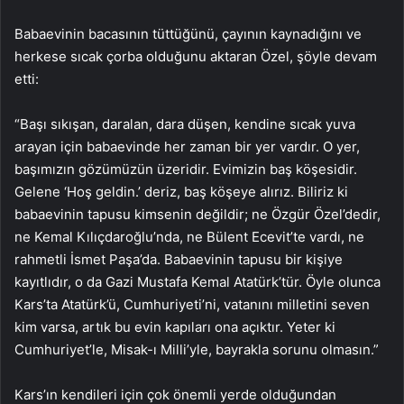
Babaevinin bacasının tüttüğünü, çayının kaynadığını ve
herkese sıcak çorba olduğunu aktaran Özel, şöyle devam
etti:
“Başı sıkışan, daralan, dara düşen, kendine sıcak yuva
arayan için babaevinde her zaman bir yer vardır. O yer,
başımızın gözümüzün üzeridir. Evimizin baş köşesidir.
Gelene ‘Hoş geldin.’ deriz, baş köşeye alırız. Biliriz ki
babaevinin tapusu kimsenin değildir; ne Özgür Özel’dedir,
ne Kemal Kılıçdaroğlu’nda, ne Bülent Ecevit’te vardı, ne
rahmetli İsmet Paşa’da. Babaevinin tapusu bir kişiye
kayıtlıdır, o da Gazi Mustafa Kemal Atatürk’tür. Öyle olunca
Kars’ta Atatürk’ü, Cumhuriyeti’ni, vatanını milletini seven
kim varsa, artık bu evin kapıları ona açıktır. Yeter ki
Cumhuriyet’le, Misak-ı Milli’yle, bayrakla sorunu olmasın.”
Kars’ın kendileri için çok önemli yerde olduğundan