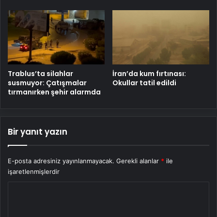
Trablus’ta silahlar
İran’da kum fırtınası:
susmuyor: Çatışmalar
Okullar tatil edildi
tırmanırken şehir alarmda
Bir yanıt yazın
E-posta adresiniz yayınlanmayacak.
Gerekli alanlar
*
ile
işaretlenmişlerdir
Y
o