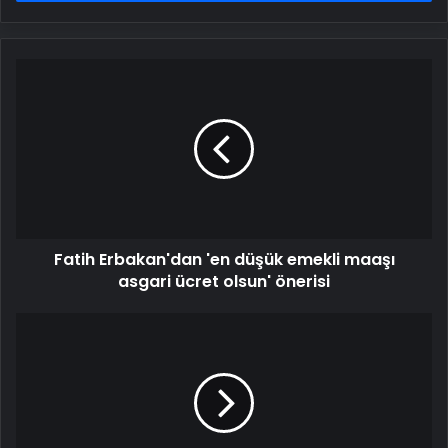
Fatih
Erbakan'dan
'en
düşük
emekli
maaşı
asgari
ücret
olsun'
Fatih Erbakan'dan 'en düşük emekli maaşı
önerisi
asgari ücret olsun' önerisi
Özgür
Özel:
Babaevinin
tapusu
bir
kişiye