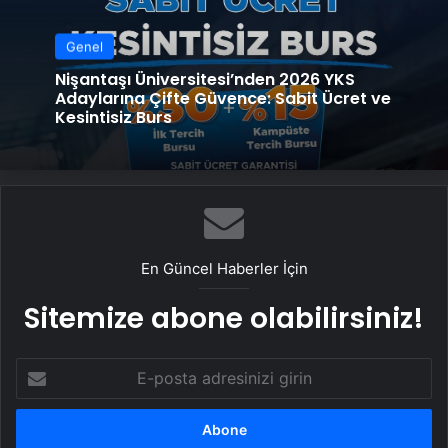
Genel
Nişantaşı Üniversitesi’nden 2026 YKS
Adaylarına Çifte Güvence: Sabit Ücret ve
Kesintisiz Burs
En Güncel Haberler İçin
Sitemize abone olabilirsiniz!
E-
posta
adresinizi
girin