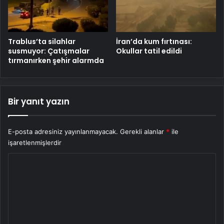
Trablus’ta silahlar
İran’da kum fırtınası:
susmuyor: Çatışmalar
Okullar tatil edildi
tırmanırken şehir alarmda
Bir yanıt yazın
E-posta adresiniz yayınlanmayacak.
Gerekli alanlar
*
ile
işaretlenmişlerdir
Y
o
r
u
m