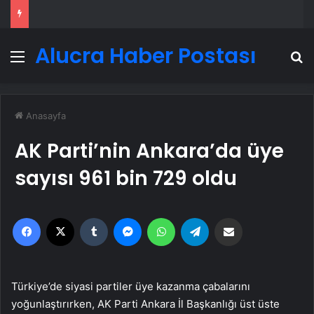
Alucra Haber Postası
Menü
A
Anasayfa
AK Parti’nin Ankara’da üye
sayısı 961 bin 729 oldu
Facebook
X
Tumblr
Messenger
WhatsApp
Telegram
Email'den paylaş
Türkiye’de siyasi partiler üye kazanma çabalarını
yoğunlaştırırken, AK Parti Ankara İl Başkanlığı üst üste