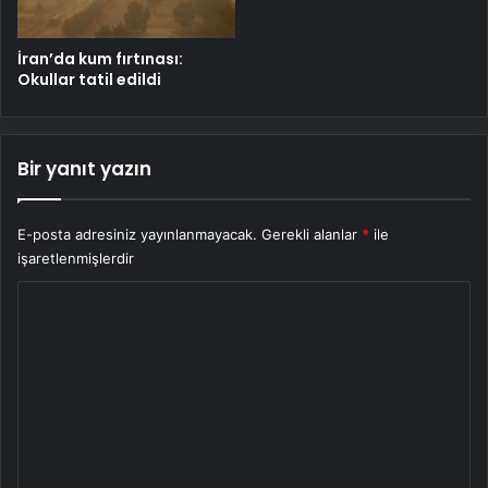
İran’da kum fırtınası:
Okullar tatil edildi
Bir yanıt yazın
E-posta adresiniz yayınlanmayacak.
Gerekli alanlar
*
ile
işaretlenmişlerdir
Y
o
r
u
m
*