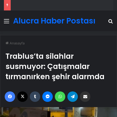
Alucra Haber Postası
Menü
A
Anasayfa
Trablus’ta silahlar
susmuyor: Çatışmalar
tırmanırken şehir alarmda
Facebook
X
Tumblr
Messenger
WhatsApp
Telegram
Email'den paylaş