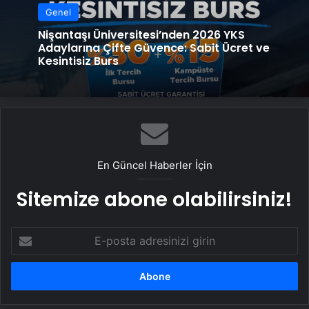
Genel
Nişantaşı Üniversitesi’nden 2026 YKS
Adaylarına Çifte Güvence: Sabit Ücret ve
Kesintisiz Burs
En Güncel Haberler İçin
Sitemize abone olabilirsiniz!
E-
posta
adresinizi
girin