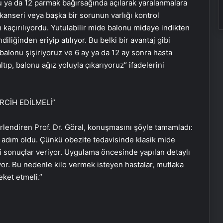
u ya da 12 parmak bağırsağında açılarak yaralanmalara
 kanseri veya başka bir sorunun varlığı kontrol
kaçırılıyordu. Yutulabilir mide balonu mideye indikten
liğinden eriyip atılıyor. Bu belki bir avantaj gibi
 balonu şişiriyoruz ve 6 ay ya da 12 ay sonra hasta
tıp, balonu ağız yoluyla çıkarıyoruz” ifadelerini
RCİH EDİLMELİ”
Muğla’da 6.0 Büyüklüğünde Deprem
rlendiren Prof. Dr. Göral, konuşmasını şöyle tamamladı:
r adım oldu. Çünkü obezite tedavisinde klasik mide
Datça Açıklarında 6.0 Büyüklüğünde
i sonuçlar veriyor. Uygulama öncesinde yapılan detaylı
Deprem
yor. Bu nedenle kilo vermek isteyen hastalar, mutlaka
ket etmeli.”
Bu nadir görülen kanser belirtisi
sadece banyoda ortaya çıkıyor