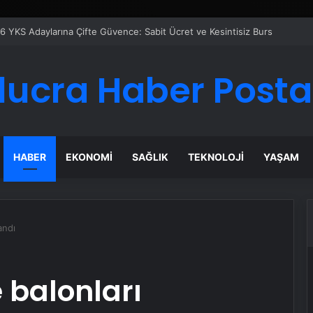
Google Reklam Ajansı, SEO Ajansı ve Web Tasarım Ajansı
lucra Haber Posta
HABER
EKONOMI
SAĞLIK
TEKNOLOJI
YAŞAM
andı
 balonları