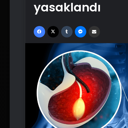
yasaklandı
Facebook
X
Tumblr
Messenger
Email'den paylaş