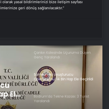
i olarak yasal bildirimlerinizi bize iletişim sayfası
rimlerinize geri dönüş sağlanılacaktır.”
Uzmanlara göre partnerinizin ses
tonu ilişkinizin ne kadar süreceğini
söylüyor
Uzmanı uyardı: Her gün su içtiğiniz
şişeler göründüğü kadar masum
değil!
Çankırı Kalesinde Uçuruma Düşen
Genç Yaralandı
Samsun’da Uyuşturucu
Operasyonu: 14 Bin Hap Ele Geçirildi
ucu
ap Ele
Bodrum’da Tekne Kazası: 3 Turist
Yaralandı