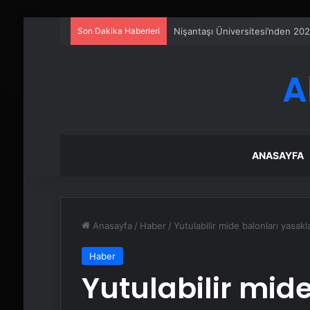
Son Dakika Haberleri
Serjoy : Dijital Medya Ajansı, 
A
ANASAYFA
Anasayfa
/
Haber
/
Yutulabilir mide balonları yasakl
Haber
Yutulabilir mide