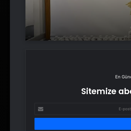
En Günc
Sitemize abo
E-
posta
adresinizi
girin