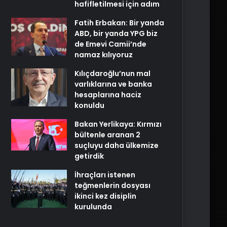
hafifletilmesi için adım
Fatih Erbakan: Bir yanda
ABD, bir yanda YPG biz
de Emevi Camii’nde
namaz kılıyoruz
Kılıçdaroğlu’nun mal
varlıklarına ve banka
hesaplarına haciz
konuldu
Bakan Yerlikaya: Kırmızı
bültenle aranan 2
suçluyu daha ülkemize
getirdik
İhraçları istenen
teğmenlerin dosyası
ikinci kez disiplin
kurulunda