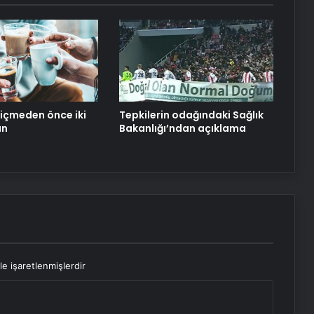
Çankırı Kalesi’nde Düşme Kazası
Bodrum’da Su Sporları Kazası: 3
Yaralı
 içmeden önce iki
Tepkilerin odağındaki Sağlık
ün
Bakanlığı’ndan açıklama
le işaretlenmişlerdir