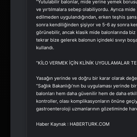
“Yutulabilir balonlar, mide yerine yemek borus
ve yırtılmalara sebep olabiliyordu. Ayrıca mide
edilmeden uygulandığından, erken teşhis şansı 
sonra kendiliğinden şişiyor ve 5-6 ay sonra kendi
görünebilir, ancak klasik mide balonlarında biz
tekrar bize gelerek balonun içindeki sıvıyı boşal
kullandı.
“KİLO VERMEK İÇİN KLİNİK UYGULAMALAR TE
Yasağın yerinde ve doğru bir karar olarak değe
“Sağlık Bakanlığı’nın bu uygulaması yerinde bi
balonları hem daha güvenilir hem de daha etkil
kontroller, olası komplikasyonların önüne geçi
gastroenteroloji uzmanlarının gözetiminde hare
Haber Kaynak : HABERTURK.COM