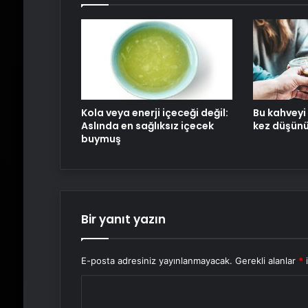
Kola veya enerji içeceği değil:
Bu kahveyi
Aslında en sağlıksız içecek
kez düşün
buymuş
Bir yanıt yazın
E-posta adresiniz yayınlanmayacak.
Gerekli alanlar
*
i
Y
o