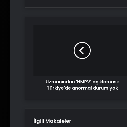
Uzmanından
'HMPV'
açıklaması:
Türkiye'de
anormal
durum
yok
Uzmanından 'HMPV' açıklaması:
Türkiye'de anormal durum yok
İlgili Makaleler