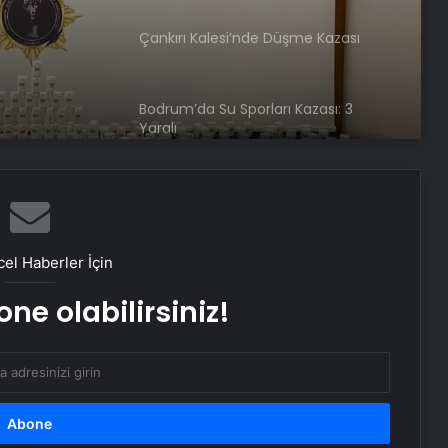
Çankırı Kalesi’nde Düşme Kazası
Bodrum’da Su Sporları Kazası: 3
Yaralı
Muğla’da 6.0 Büyüklüğünde Deprem
el Haberler İçin
Datça Açıklarında 6.0 Büyüklüğünde
Deprem
ne olabilirsiniz!
Bu nadir görülen kanser belirtisi
sadece banyoda ortaya çıkıyor