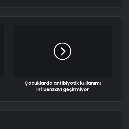
Uzmanlara göre partnerinizin ses
tonu ilişkinizin ne kadar süreceğini
söylüyor
Uzmanı uyardı: Her gün su içtiğiniz
Çocuklarda
şişeler göründüğü kadar masum
antibiyotik
değil!
kullanımı
influenzayı
geçirmiyor
Çankırı Kalesinde Uçuruma Düşen
Genç Yaralandı
Samsun’da Uyuşturucu
Çocuklarda antibiyotik kullanımı
Operasyonu: 14 Bin Hap Ele Geçirildi
influenzayı geçirmiyor
Bodrum’da Tekne Kazası: 3 Turist
Yaralandı