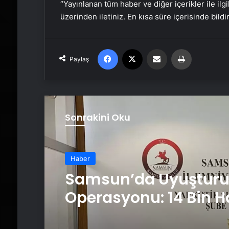
“Yayınlanan tüm haber ve diğer içerikler ile ilgil
üzerinden iletiniz. En kısa süre içerisinde bildi
Facebook
X
Email'den paylaş
Yaz
Paylaş
Sonrakini Oku
Haber
Samsun’da Uyuştur
Operasyonu: 14 Bin H
Geçirildi