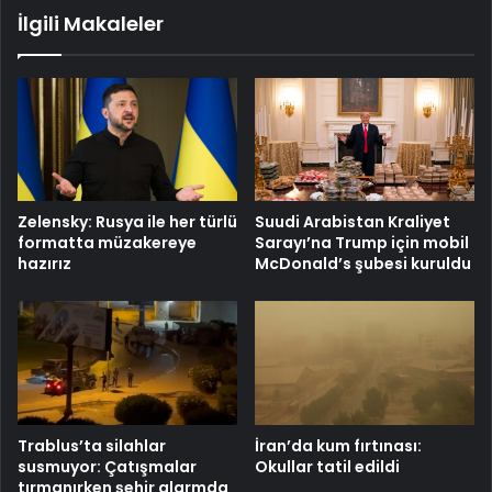
İlgili Makaleler
Zelensky: Rusya ile her türlü
Suudi Arabistan Kraliyet
formatta müzakereye
Sarayı’na Trump için mobil
hazırız
McDonald’s şubesi kuruldu
Trablus’ta silahlar
İran’da kum fırtınası:
susmuyor: Çatışmalar
Okullar tatil edildi
tırmanırken şehir alarmda