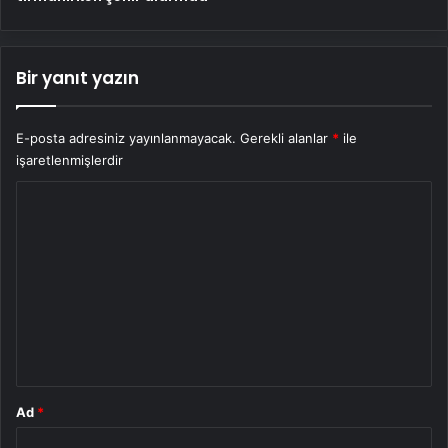
Bir yanıt yazın
E-posta adresiniz yayınlanmayacak.
Gerekli alanlar
*
ile
işaretlenmişlerdir
Y
o
r
u
m
*
Ad
*