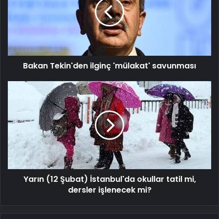
'mülakat'
savunması
Bakan Tekin'den ilginç 'mülakat' savunması
Yarın
(12
Şubat)
İstanbul'da
okullar
tatil
mi,
dersler
işlenecek
Yarın (12 Şubat) İstanbul'da okullar tatil mi,
mi?
dersler işlenecek mi?