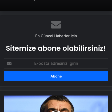
En Güncel Haberler İçin
Sitemize abone olabilirsiniz!
E-
posta
adresinizi
girin
Bakan
Tekin'den
ilginç