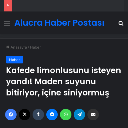
Alucra Haber Postası
Menü
A
Anasayfa
/
Haber
Haber
Kafede limonlusunu isteyen
yandı! Maden suyunu
bitiriyor, içine siniyormuş
Facebook
X
Tumblr
Messenger
WhatsApp
Telegram
Email'den paylaş