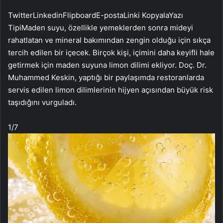
Twitter
Linkedin
Flipboard
E-posta
Linki Kopyala
Yazı
Tipi
Maden suyu, özellikle yemeklerden sonra mideyi
rahatlatan ve mineral bakımından zengin olduğu için sıkça
tercih edilen bir içecek. Birçok kişi, içimini daha keyifli hale
getirmek için maden suyuna limon dilimi ekliyor. Doç. Dr.
Muhammed Keskin, yaptığı bir paylaşımda restoranlarda
servis edilen limon dilimlerinin hijyen açısından büyük risk
taşıdığını vurguladı.
1
/7