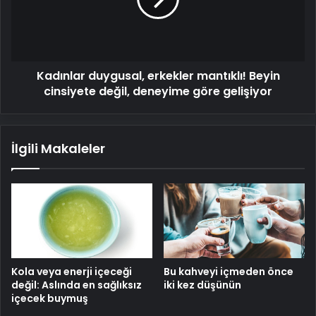
Beyin
cinsiyete
değil,
deneyime
göre
Kadınlar duygusal, erkekler mantıklı! Beyin
gelişiyor
cinsiyete değil, deneyime göre gelişiyor
İlgili Makaleler
Kola veya enerji içeceği
Bu kahveyi içmeden önce
değil: Aslında en sağlıksız
iki kez düşünün
içecek buymuş