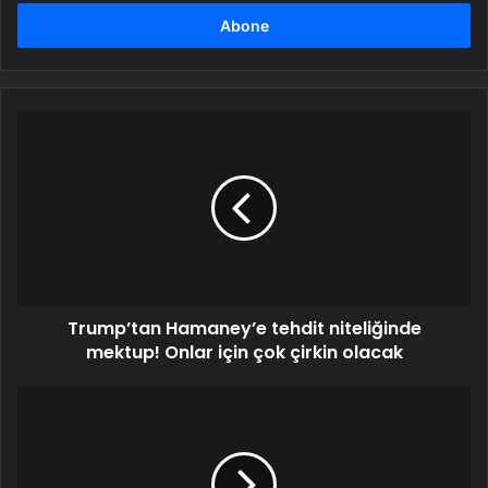
adresinizi
girin
Trump’tan
Hamaney’e
tehdit
niteliğinde
mektup!
Onlar
için
çok
çirkin
Trump’tan Hamaney’e tehdit niteliğinde
olacak
mektup! Onlar için çok çirkin olacak
Kadınlar
duygusal,
erkekler
mantıklı!