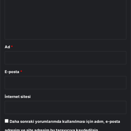
r
u
m
*
Ad
*
E-posta
*
İnternet sitesi
Daha sonraki yorumlarımda kullanılması için adım, e-posta
adresim ve site adresim bu tarayıcıya kaydedilsin.