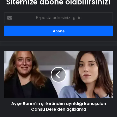
Sitemize abone olabilirsiniz!
E-
posta
adresinizi
girin
Ayşe
Barım'ın
şirketinden
ayrıldığı
konuşulan
Cansu
Dere'den
açıklama
Ayşe Barım'ın şirketinden ayrıldığı konuşulan
Cansu Dere'den açıklama