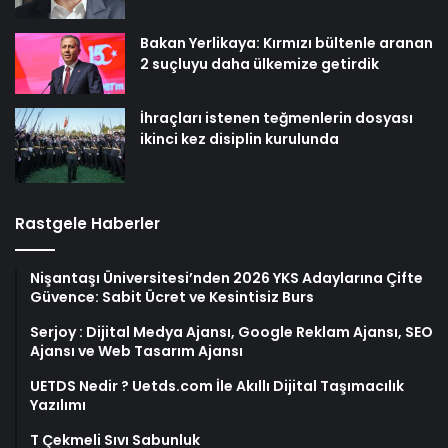
Bakan Yerlikaya: Kırmızı bültenle aranan
2 suçluyu daha ülkemize getirdik
İhraçları istenen teğmenlerin dosyası
ikinci kez disiplin kurulunda
Rastgele Haberler
Nişantaşı Üniversitesi’nden 2026 YKS Adaylarına Çifte
Güvence: Sabit Ücret ve Kesintisiz Burs
Serjoy : Dijital Medya Ajansı, Google Reklam Ajansı, SEO
Ajansı ve Web Tasarım Ajansı
UETDS Nedir ? Uetds.com İle Akıllı Dijital Taşımacılık
Yazılımı
T Çekmeli Sıvı Sabunluk