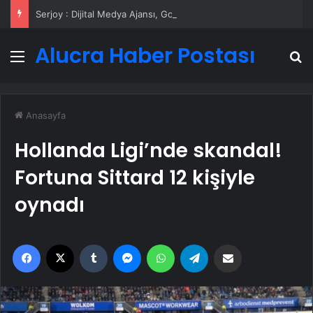
Serjoy : Dijital Medya Ajansı, Google Reklam Ajansı, SEO Ajansı ve Web Tasarım Ajansı
Alucra Haber Postası
Menü
A
Anasayfa
Hollanda Ligi’nde skandal!
Fortuna Sittard 12 kişiyle
oynadı
Facebook
X
Tumblr
Messenger
WhatsApp
Telegram
Email'den paylaş