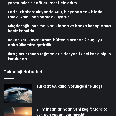
yaptırımların hafifletilmesi için adım
Fatih Erbakan: Bir yanda ABD, bir yanda YPG biz de
Emevi Camii’nde namaz kılıyoruz
Kılıçdaroğlu’nun mal varlıklarına ve banka hesaplarına
haciz konuldu
Bakan Yerlikaya: Kırmızı bültenle aranan 2 suçluyu
daha ülkemize getirdik
İhraçları istenen teğmenlerin dosyası ikinci kez disiplin
kurulunda
Teknoloji Haberleri
Türksat 6A kalıcı yörüngesine ulaştı
Bilim insanlarından yeni keşif: Mars’ta
eskiden yaşam var mıydı?