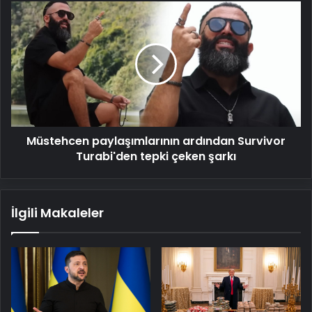
Müstehcen
paylaşımlarının
ardından
Survivor
Turabi'den
tepki
çeken
şarkı
Müstehcen paylaşımlarının ardından Survivor
Turabi'den tepki çeken şarkı
İlgili Makaleler