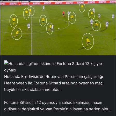
Hollanda Eredivisie’de Robin van Persie’nin çalıştırdığı
Heerenveen ile Fortuna Sittard arasında oynanan maç,
büyük bir skandala sahne oldu.
Fortuna Sittard’ın 12 oyuncuyla sahada kalması, maçın
gidişatını değiştirdi ve Van Persie’nin isyanına neden oldu.