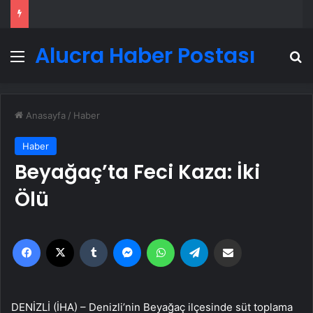
Alucra Haber Postası
Menü
A
Anasayfa
/
Haber
Haber
Beyağaç’ta Feci Kaza: İki
Ölü
Facebook
X
Tumblr
Messenger
WhatsApp
Telegram
Email'den paylaş
DENİZLİ (İHA) – Denizli’nin Beyağaç ilçesinde süt toplama