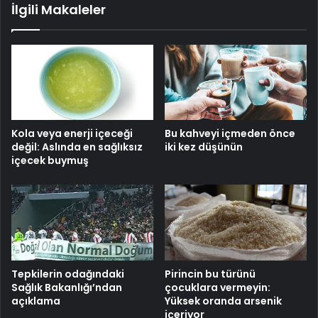
İlgili Makaleler
Kola veya enerji içeceği
Bu kahveyi içmeden önce
değil: Aslında en sağlıksız
iki kez düşünün
içecek buymuş
Tepkilerin odağındaki
Pirincin bu türünü
Sağlık Bakanlığı’ndan
çocuklara vermeyin:
açıklama
Yüksek oranda arsenik
içeriyor