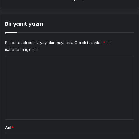
Bir yanıt yazın
E-posta adresiniz yayınlanmayacak.
Gerekli alanlar
*
ile
işaretlenmişlerdir
Y
o
r
u
m
*
Ad
*