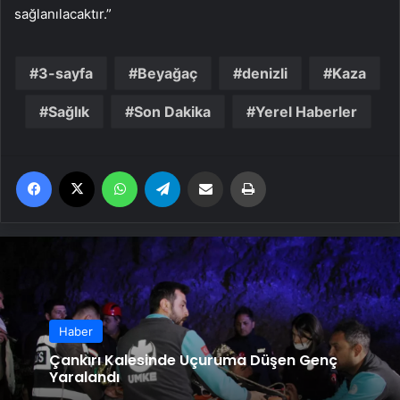
sağlanılacaktır.”
3-sayfa
Beyağaç
denizli
Kaza
Sağlık
Son Dakika
Yerel Haberler
Facebook
X
WhatsApp
Telegram
Email'den paylaş
Yaz
Haber
Çankırı Kalesinde Uçuruma Düşen Genç
Yaralandı