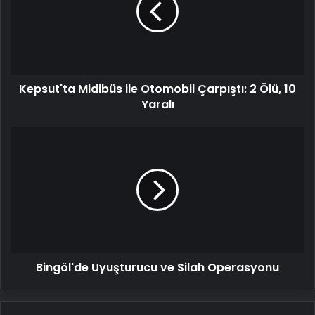
Çarpıştı:
2
Ölü,
10
Yaralı
Kepsut'ta Midibüs ile Otomobil Çarpıştı: 2 Ölü, 10
Yaralı
Bingöl'de
Uyuşturucu
ve
Silah
Operasyonu
Bingöl'de Uyuşturucu ve Silah Operasyonu