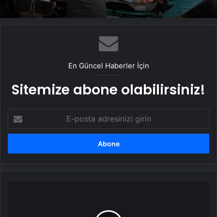
En Güncel Haberler İçin
Sitemize abone olabilirsiniz!
E-
posta
adresinizi
girin
Kepsut'ta
Midibüs
ile
Otomobil