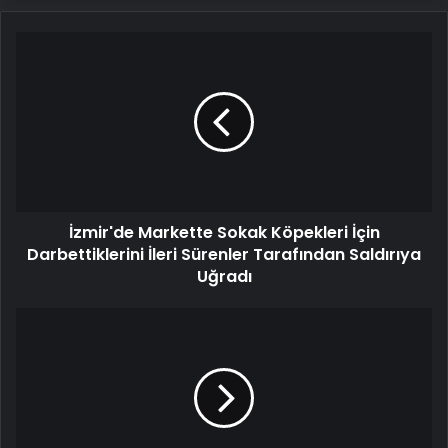
İzmir'de
Markette
Sokak
Köpekleri
İçin
Darbettiklerini
İleri
Sürenler
Tarafından
İzmir'de Markette Sokak Köpekleri İçin
Saldırıya
Uğradı
Darbettiklerini İleri Sürenler Tarafından Saldırıya
Uğradı
Diyarbakır'da
Asayiş
Olaylarında
Azalma
ve
Güvenlik
Operasyonları