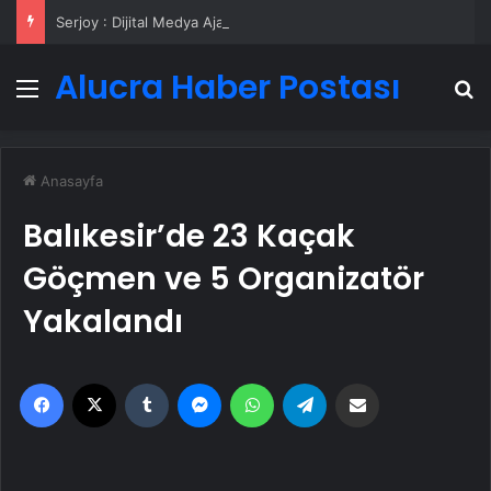
Serjoy : Dijital Medya Ajansı, Google Reklam Ajansı, SEO Ajansı ve Web Tasarım Ajansı
Alucra Haber Postası
Menü
A
Anasayfa
Balıkesir’de 23 Kaçak
Göçmen ve 5 Organizatör
Yakalandı
Facebook
X
Tumblr
Messenger
WhatsApp
Telegram
Email'den paylaş