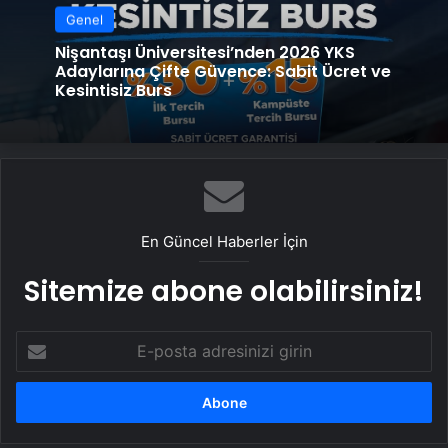
Genel
Nişantaşı Üniversitesi’nden 2026 YKS
Adaylarına Çifte Güvence: Sabit Ücret ve
Kesintisiz Burs
En Güncel Haberler İçin
Sitemize abone olabilirsiniz!
E-
posta
adresinizi
girin