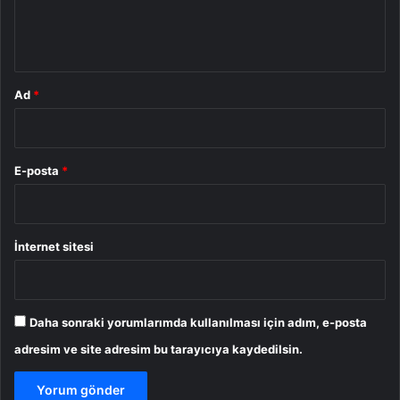
m
*
Ad
*
E-posta
*
İnternet sitesi
Daha sonraki yorumlarımda kullanılması için adım, e-posta
adresim ve site adresim bu tarayıcıya kaydedilsin.