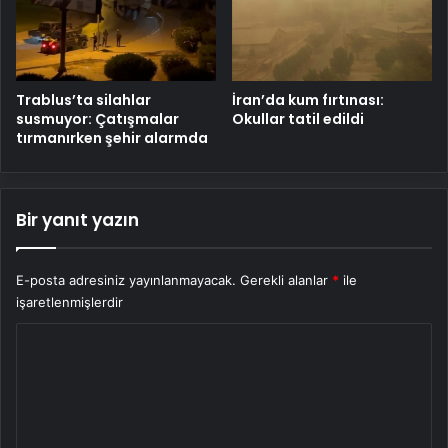
Trablus’ta silahlar
İran’da kum fırtınası:
susmuyor: Çatışmalar
Okullar tatil edildi
tırmanırken şehir alarmda
Bir yanıt yazın
E-posta adresiniz yayınlanmayacak.
Gerekli alanlar
*
ile
işaretlenmişlerdir
Y
o
r
u