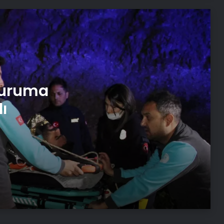
Yaralandı
Çankırı Kalesi’nde Düşme Kazası
Bodrum’da Su Sporları Kazası: 3
çuruma
Yaralı
ı
Muğla’da 6.0 Büyüklüğünde Deprem
Datça Açıklarında 6.0 Büyüklüğünde
Deprem
Bu nadir görülen kanser belirtisi
sadece banyoda ortaya çıkıyor