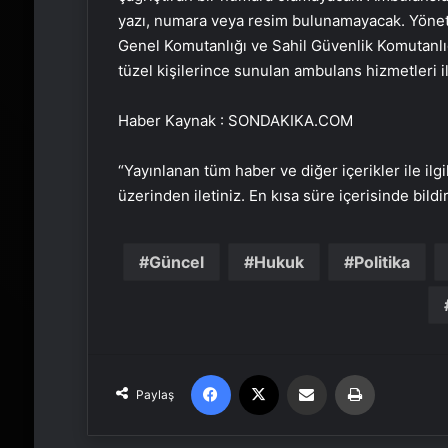
yazı, numara veya resim bulunamayacak. Yönet
Genel Komutanlığı ve Sahil Güvenlik Komutanlığ
tüzel kişilerince sunulan ambulans hizmetleri i
Haber Kaynak : SONDAKIKA.COM
“Yayınlanan tüm haber ve diğer içerikler ile ilgil
üzerinden iletiniz. En kısa süre içerisinde bildi
Güncel
Hukuk
Politika
Facebook
X
Email'den paylaş
Yaz
Paylaş