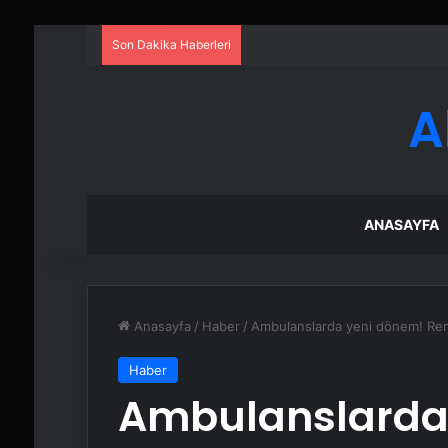
Son Dakika Haberleri
A
ANASAYFA
Anasayfa
/
Haber
/
Ambulanslarda yeni dönem! Rengi
Haber
Ambulanslarda