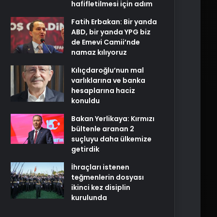
hafifletilmesi için adım
Fatih Erbakan: Bir yanda
ABD, bir yanda YPG biz
de Emevi Camii’nde
namaz kılıyoruz
Kılıçdaroğlu’nun mal
varlıklarına ve banka
hesaplarına haciz
konuldu
Bakan Yerlikaya: Kırmızı
bültenle aranan 2
suçluyu daha ülkemize
getirdik
İhraçları istenen
teğmenlerin dosyası
ikinci kez disiplin
kurulunda