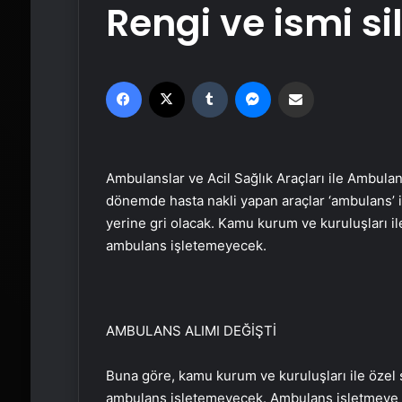
Rengi ve ismi si
Facebook
X
Tumblr
Messenger
Email'den paylaş
Ambulanslar ve Acil Sağlık Araçları ile Ambulan
dönemde hasta nakli yapan araçlar ‘ambulans’ i
yerine gri olacak. Kamu kurum ve kuruluşları ile
ambulans işletemeyecek.
AMBULANS ALIMI DEĞİŞTİ
Buna göre, kamu kurum ve kuruluşları ile özel s
ambulans işletemeyecek. Ambulans işletmeye ye