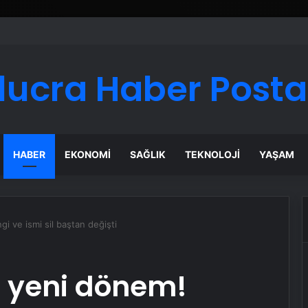
lucra Haber Posta
HABER
EKONOMI
SAĞLIK
TEKNOLOJI
YAŞAM
 ve ismi sil baştan değişti
 yeni dönem!