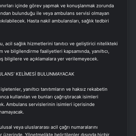
il sınırları içinde görev yapmak ve konuşlanmak zorunda
il dışından bulunduğu ile veya ambulans servisi olmayan
ıkılabilecek. Hasta nakil ambulansları, sağlık tedbiri
acil sağlık hizmetlerini tanıtıcı ve geliştirici nitelikteki
m ve bilgilendirme faaliyetleri kapsamında, yanıltıcı,
ış bilgilere ve açıklamalara yer verilemeyecek.
BULANS’ KELİMESİ BULUNMAYACAK
letenler, yanıltıcı tanıtımların ve haksız rekabetin
ca kullanılan ve bunları çağrıştıracak isimleri
. Ambulans servislerinin isimleri içerisinde
unamayacak.
lusal veya uluslararası acil çağrı numaralarını
 üzerinde, Yönetmelikte belirtilenler dışında hiçbir