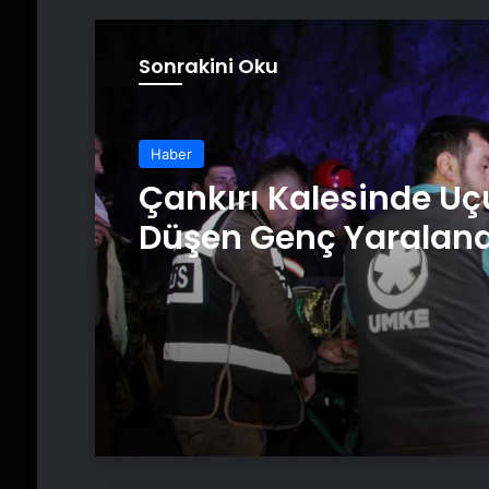
Sonrakini Oku
Haber
Çankırı Kalesinde U
Düşen Genç Yaraland