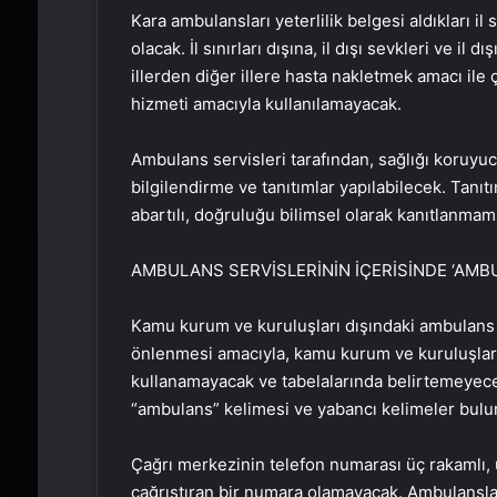
Kara ambulansları yeterlilik belgesi aldıkları 
olacak. İl sınırları dışına, il dışı sevkleri ve 
illerden diğer illere hasta nakletmek amacı ile ç
hizmeti amacıyla kullanılamayacak.
Ambulans servisleri tarafından, sağlığı koruyucu, 
bilgilendirme ve tanıtımlar yapılabilecek. Tanıtı
abartılı, doğruluğu bilimsel olarak kanıtlanmam
AMBULANS SERVİSLERİNİN İÇERİSİNDE ‘AM
Kamu kurum ve kuruluşları dışındaki ambulans iş
önlenmesi amacıyla, kamu kurum ve kuruluşların
kullanamayacak ve tabelalarında belirtemeyecek
“ambulans” kelimesi ve yabancı kelimeler bul
Çağrı merkezinin telefon numarası üç rakamlı, u
çağrıştıran bir numara olamayacak. Ambulanslar