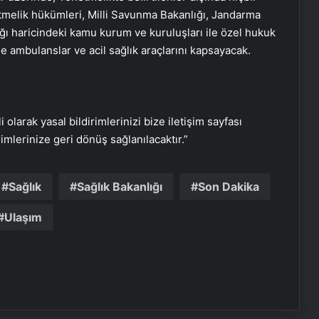
melik hükümleri, Milli Savunma Bakanlığı, Jandarma
ı haricindeki kamu kurum ve kuruluşları ile özel hukuk
le ambulanslar ve acil sağlık araçlarını kapsayacak.
i olarak yasal bildirimlerinizi bize iletişim sayfası
rimlerinize geri dönüş sağlanılacaktır.”
Sağlık
Sağlık Bakanlığı
Son Dakika
Çankırı Kalesinde Uçuruma Düşen
Genç Yaralandı
Ulaşım
Samsun’da Uyuşturucu
Operasyonu: 14 Bin Hap Ele Geçirildi
Bodrum’da Tekne Kazası: 3 Turist