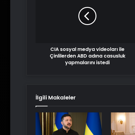
medya
videoları
ile
Çinlilerden
ABD
adına
casusluk
CIA sosyal medya videoları ile
yapmalarını
istedi
Çinlilerden ABD adına casusluk
yapmalarını istedi
İlgili Makaleler