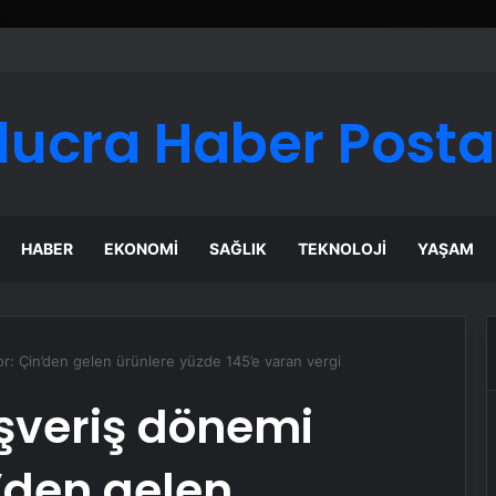
lucra Haber Posta
HABER
EKONOMI
SAĞLIK
TEKNOLOJI
YAŞAM
r: Çin’den gelen ürünlere yüzde 145’e varan vergi
şveriş dönemi
n’den gelen