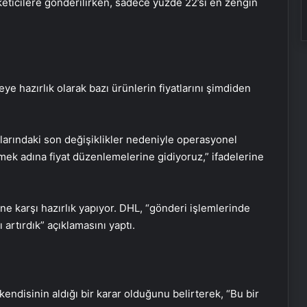
keticilere gönderilirken, sadece yüzde 22’si en zengin
e hazırlık olarak bazı ürünlerin fiyatlarını şimdiden
llarındaki son değişiklikler nedeniyle operasyonel
ek adına fiyat düzenlemelerine gidiyoruz,” ifadelerine
e karşı hazırlık yapıyor. DHL, “gönderi işlemlerinde
 artırdık” açıklamasını yaptı.
disinin aldığı bir karar olduğunu belirterek, “Bu bir