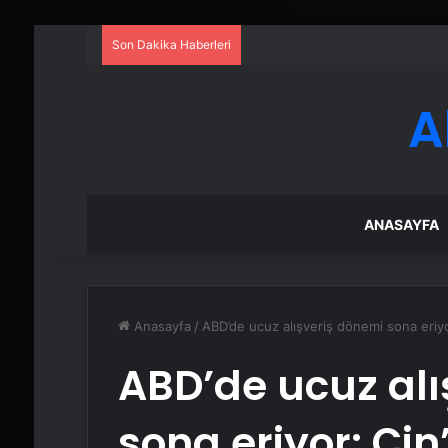
Son Dakika Haberleri
A
ANASAYFA
Anasayfa
/
ABD’de ucuz alışveriş dönemi sona eriyo
ABD’de ucuz alı
sona eriyor: Çi