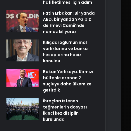
hafifletilmesi için adım
Fatih Erbakan: Bir yanda
ABD, bir yanda YPG biz
de Emevi Camii’nde
namaz kılıyoruz
Kılıçdaroğlu’nun mal
varlıklarına ve banka
hesaplarına haciz
konuldu
Bakan Yerlikaya: Kırmızı
bültenle aranan 2
suçluyu daha ülkemize
getirdik
İhraçları istenen
teğmenlerin dosyası
ikinci kez disiplin
kurulunda