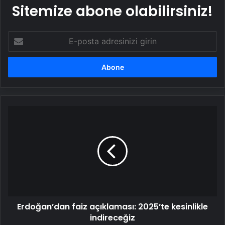
Sitemize abone olabilirsiniz!
E-
posta
adresinizi
girin
Erdoğan’dan
faiz
açıklaması:
2025’te
kesinlikle
indireceğiz
Erdoğan’dan faiz açıklaması: 2025’te kesinlikle
indireceğiz