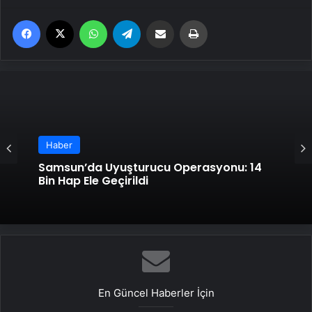
Facebook
X
WhatsApp
Telegram
Email'den paylaş
Yaz
Haber
Haber
Samsun’da Uyuşturucu Operasyonu: 14
Bin Hap Ele Geçirildi
Bodrum’da Tekne Kazası: 3 Turist
Yaralandı
En Güncel Haberler İçin