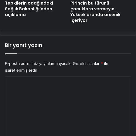
Tepkilerin odağındaki
Pirincin bu türünü
Sağlık Bakanlığı’ndan
çocuklara vermeyin:
açıklama
Yüksek oranda arsenik
içeriyor
Bir yanıt yazın
E-posta adresiniz yayınlanmayacak.
Gerekli alanlar
*
ile
işaretlenmişlerdir
Y
o
r
u
m
*