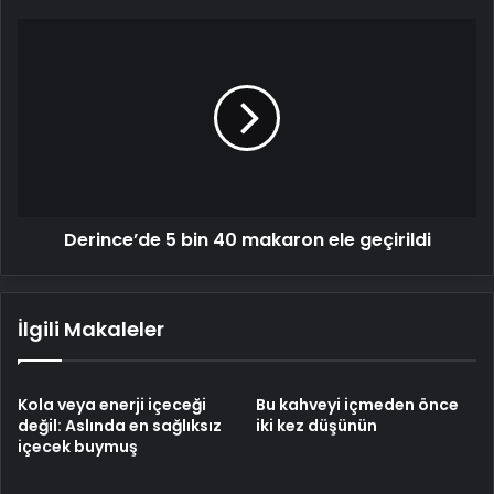
Derince’de
5
bin
40
makaron
ele
geçirildi
Derince’de 5 bin 40 makaron ele geçirildi
İlgili Makaleler
Kola veya enerji içeceği
Bu kahveyi içmeden önce
değil: Aslında en sağlıksız
iki kez düşünün
içecek buymuş