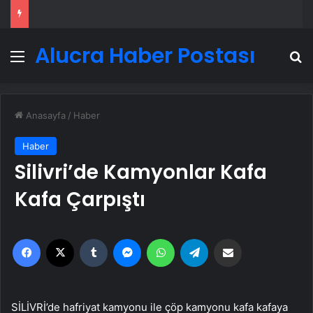
Alucra Haber Postası
Menü
A
Anasayfa
/
Haber
Haber
Silivri’de Kamyonlar Kafa
Kafa Çarpıştı
Facebook
X
Tumblr
Messenger
WhatsApp
Telegram
Email'den paylaş
SİLİVRİ’de hafriyat kamyonu ile çöp kamyonu kafa kafaya