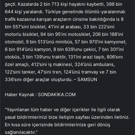
geçti. Kazalarda 2 bin 713 kişi hayatını kaybetti, 388 bin
644 kişi yaralandı. Türkiye genelinde ölümlü-yaralanmalı
trafik kazasına karışan araçların cinsine bakıldığında is 8
bin 557’sini bisiklet, 41’ini at arabası, 33 bin 222’sini
motorlu bisiklet, 94 bin 95’ini motosiklet, 206 bin 188’ini
otomobil, 9 bin 513’ünü minibüs, 57 bin 970’ini kamyonet,
6 bin 914’ünü kamyon, 8 bin 639’unu çekici, 7 bin 301’ini
otobüs, 3 bin 139’unu traktör, 131’ini arazi taşıtı, 806’sını
özel amaçlı, 412’sini iş makinesi, 324’ünü ambulans,
122’sini tanker, 47’sini tren, 124’ünü tramvay ve 7 bin
336’sını diğer araçlar oluşturdu. – SAMSUN
Haber Kaynak : SONDAKIKA.COM
“Yayınlanan tüm haber ve diğer içerikler ile ilgili olarak
yasal bildirimlerinizi bize iletişim sayfası üzerinden iletiniz.
En kısa süre içerisinde bildirimlerinize geri dönüş
sağlanılacaktır.”