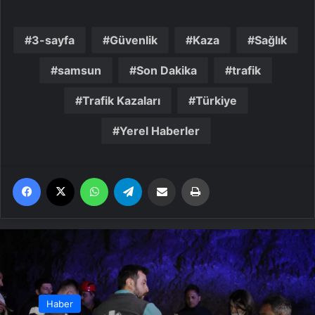
3-sayfa
Güvenlik
Kaza
Sağlık
samsun
Son Dakika
trafik
Trafik Kazaları
Türkiye
Yerel Haberler
Facebook
X
WhatsApp
Telegram
Email'den paylaş
Yaz
Haber