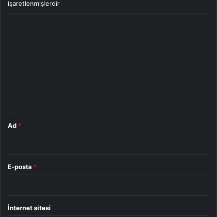
işaretlenmişlerdir
Y
o
r
u
m
*
Ad
*
E-posta
*
İnternet sitesi