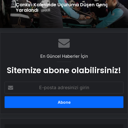
Çankırı Kalesinde Uçuruma Düşen Genç
Yaralandı
En Güncel Haberler İçin
Sitemize abone olabilirsiniz!
E-
posta
adresinizi
girin
Ambulanslarda