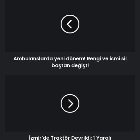
yeni
dönem!
Rengi
ve
ismi
sil
baştan
değişti
Ambulanslarda yeni dönem! Rengi ve ismi sil
baştan değişti
İzmir'de
Traktör
Devrildi:
1
Yaralı
İzmir'de Traktör Devrildi: 1 Yaralı