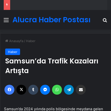
Alucra Haber Postası
Menü
A
Anasayfa
/
Haber
Haber
Samsun’da Trafik Kazaları
Artışta
Facebook
X
Tumblr
Messenger
WhatsApp
Telegram
Email'den paylaş
Samsun’da 2024 yılında polis bölgesinde meydana gelen