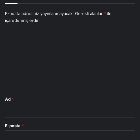
E-posta adresiniz yayınlanmayacak.
Gerekli alanlar
*
ile
işaretlenmişlerdir
Y
o
r
u
m
*
Ad
*
E-posta
*