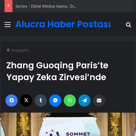
Serjoy : Dijital Medya Ajansı, Google Reklam Ajansı, SEO Ajansı ve Web Tasarım Ajansı
Alucra Haber Postası
Menü
A
Anasayfa
Zhang Guoqing Paris’te
Yapay Zeka Zirvesi’nde
Facebook
X
Tumblr
Messenger
WhatsApp
Telegram
Email'den paylaş