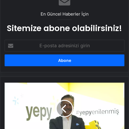
En Güncel Haberler İçin
Sitemize abone olabilirsiniz!
E-
posta
adresinizi
girin
Hakan
Orhun
Yepy
Genel
Müdürü
Oldu