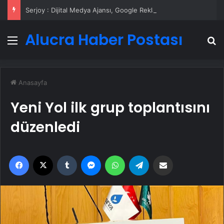
Serjoy : Dijital Medya Ajansı, Google Reklam Ajansı, SEO Ajansı ve Web Tasarım Ajansı
Alucra Haber Postası
Menü
A
Anasayfa
Yeni Yol ilk grup toplantısını
düzenledi
Facebook
X
Tumblr
Messenger
WhatsApp
Telegram
Email'den paylaş