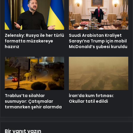
Zelensky: Rusya ile her türlü
Suudi Arabistan Kraliyet
formatta müzakereye
Sarayı’na Trump için mobil
hazırız
McDonald’s şubesi kuruldu
Trablus’ta silahlar
İran’da kum fırtınası:
susmuyor: Çatışmalar
Okullar tatil edildi
tırmanırken şehir alarmda
Bir yanıt yazın