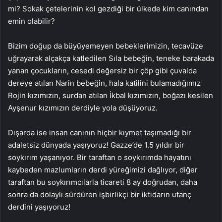
mi? Sokak çetelerinin kol gezdiği bir ülkede kim canından
emin olabilir?
Bizim doğup da büyüyemeyen bebeklerimizin, tecavüze
uğrayarak alçakça katledilen Sıla bebeğin, teneke barakada
yanan çocukların, cesedi değersiz bir çöp gibi çuvalda
dereye atılan Narin bebeğin, hala katilini bulamadığımız
Rojin kızımızın, surdan atılan İkbal kızımızın, boğazı kesilen
Ayşenur kızımızın derdiyle yola düşüyoruz.
Dışarda ise insan canının hiçbir kıymet taşımadığı bir
adaletsiz dünyada yaşıyoruz! Gazze’de 1.5 yıldır bir
soykırım yaşanıyor. Bir taraftan o soykırımda hayatını
kaybeden mazlumların derdi yüreğimizi dağlıyor, diğer
taraftan bu soykırımcılarla ticareti 8 ay doğrudan, daha
sonra da dolaylı sürdüren işbirlikçi bir iktidarın utanç
derdini yaşıyoruz!