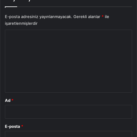
E-posta adresiniz yayınlanmayacak.
Gerekli alanlar
*
ile
işaretlenmişlerdir
Y
o
r
u
m
*
Ad
*
E-posta
*