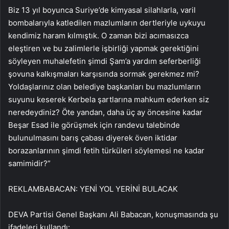
Biz 13 yıl boyunca Suriye’de kimyasal silahlarla, varil
bombalarıyla katledilen mazlumların dertleriyle uykuyu
kendimiz haram kılmıştık. O zaman bizi acımasızca
eleştiren ve bu zalimlerle işbirliği yapmak gerektiğini
söyleyen muhalefetin şimdi Şam’a yardım seferberliği
şovuna kalkışmaları karşısında sormak gerekmez mi?
Yoldaşlarınız olan belediye başkanları bu mazlumların
suyunu keserek Kerbela şartlarına mahkum ederken siz
neredeydiniz? Öte yandan, daha üç ay öncesine kadar
Beşar Esad ile görüşmek için randevu talebinde
bulunulmasını barış çabası diyerek öven iktidar
borazanlarının şimdi fetih türküleri söylemesi ne kadar
samimidir?”
REKLAM
BABACAN: YENİ YOL YERİNİ BULACAK
DEVA Partisi Genel Başkanı Ali Babacan, konuşmasında şu
ifadeleri kullandı: