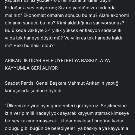
yaptılar? En az yüzde 40 oranında arttırdılar. Sayın
Erdoğan’a sesleniyorum; Siz ne yaptığınızın farkında
mısınız? Ekonomist olmanın sonucu bu mu? Alanı ekonomi
olmanın sonucu bu mu? Kimi aldattığınızı sanıyorsunuz?
Bu ülkede vaktiyle 34 yıllık yüksek enflasyon sadece iki
yılda tek haneye düştü mü? Ve yıllarca tek hanede kaldı
mı? Peki bu nasıl oldu?”
ARIKAN: İKTİDAR BELEDİYELERİ YA BASKIYLA YA
KAYYUMLA GERİ ALIYOR
Saadet Partisi Genel Başkanı Mahmut Arıkan’ın yaptığı
konuşmada şunları söyledi:
”Ülkemizde yine aynı gündemleri görüyoruz. Seçilmesine
izin verip milli iradeyi yok sayarak kayyum atamak kimseye
bir şey kazandırmayacak. İktidar maalesef bugüne kadar
olduğu gibi bugün de belediyeleri ya baskıyla ya kayyumla