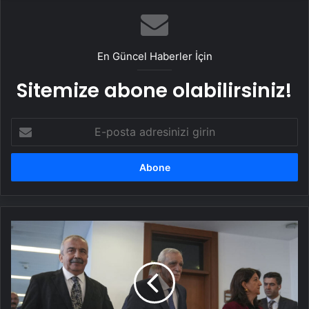
En Güncel Haberler İçin
Sitemize abone olabilirsiniz!
E-
posta
adresinizi
girin
DEM
Parti
17
Ocak'ta
açıklama
yapacak