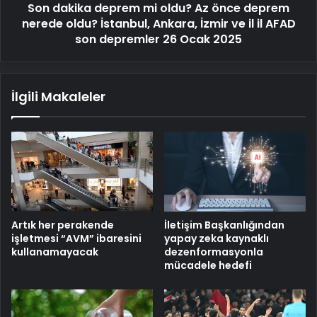
Son dakika deprem mi oldu? Az önce deprem
oldu?
İstanbul,
nerede oldu? İstanbul, Ankara, İzmir ve il il AFAD
Ankara,
son depremler 26 Ocak 2025
İzmir
ve
il
İlgili Makaleler
il
AFAD
son
depremler
26
Ocak
2025
Artık her perakende
İletişim Başkanlığından
işletmesi “AVM” ibaresini
yapay zeka kaynaklı
kullanamayacak
dezenformasyonla
mücadele hedefi