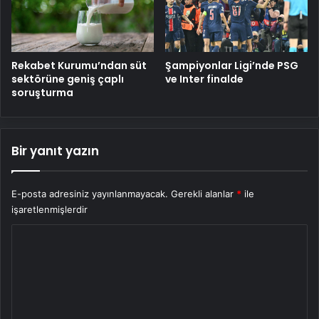
Rekabet Kurumu’ndan süt
Şampiyonlar Ligi’nde PSG
sektörüne geniş çaplı
ve Inter finalde
soruşturma
Bir yanıt yazın
E-posta adresiniz yayınlanmayacak.
Gerekli alanlar
*
ile
işaretlenmişlerdir
Y
o
r
u