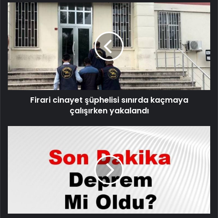
Firari
cinayet
şüphelisi
sınırda
kaçmaya
çalışırken
yakalandı
Firari cinayet şüphelisi sınırda kaçmaya
çalışırken yakalandı
Son
dakika
deprem
mi
oldu?
Az
önce
deprem
nerede