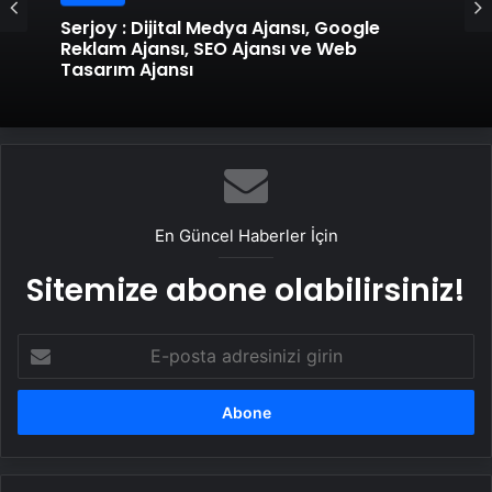
Genel
Genel
Serjoy : Dijital Medya Ajansı, Google
UETDS Nedir ? Uetds.com İle Akıllı Dijital
Reklam Ajansı, SEO Ajansı ve Web
Taşımacılık Yazılımı
Tasarım Ajansı
En Güncel Haberler İçin
Sitemize abone olabilirsiniz!
E-
posta
adresinizi
girin