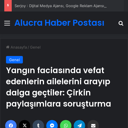
Serjoy : Dijital Medya Ajansı, Google Reklam Ajansı, SEO Ajansı ve Web Tasarım Ajansı
Alucra Haber Postası
Menü
A
Anasayfa
/
Genel
Genel
Yangın faciasında vefat
edenlerin ailelerini arayıp
dalga geçtiler: Çirkin
paylaşımlara soruşturma
Facebook
X
Tumblr
Messenger
WhatsApp
Telegram
Email'den paylaş