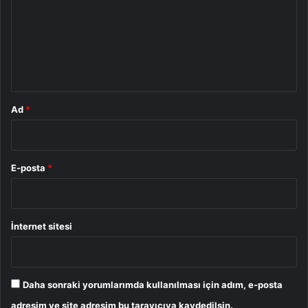
r
u
m
*
Ad
*
E-posta
*
İnternet sitesi
Daha sonraki yorumlarımda kullanılması için adım, e-posta
adresim ve site adresim bu tarayıcıya kaydedilsin.