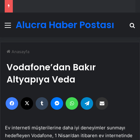
Alucra Haber Postası
Menü
A
Anasayfa
Vodafone’dan Bakır
Altyapıya Veda
Facebook
X
Tumblr
Messenger
WhatsApp
Telegram
Email'den paylaş
Ev interneti müşterilerine daha iyi deneyimler sunmayı
hedefleyen Vodafone, 1 Nisan’dan itibaren ev internetinde