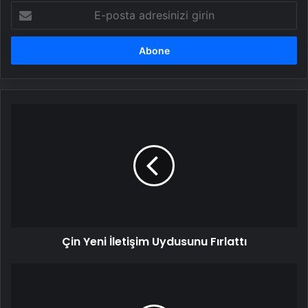
E-
posta
adresinizi
girin
Çin
Yeni
İletişim
Uydusunu
Fırlattı
Çin Yeni İletişim Uydusunu Fırlattı
OEDAŞ'tan
Yerli
Yazılım