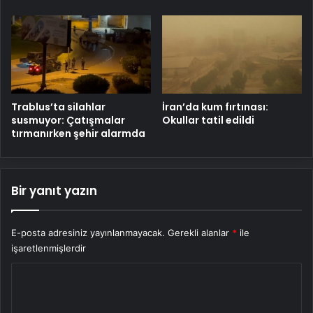
Trablus’ta silahlar
İran’da kum fırtınası:
susmuyor: Çatışmalar
Okullar tatil edildi
tırmanırken şehir alarmda
Bir yanıt yazın
E-posta adresiniz yayınlanmayacak.
Gerekli alanlar
*
ile
işaretlenmişlerdir
Y
o