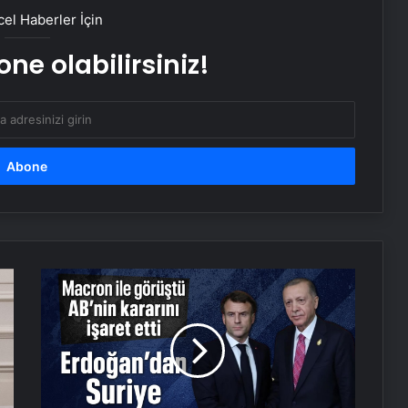
el Haberler İçin
Datahost İle Güvenilir Sunucu
Hizmetleri
ne olabilirsiniz!
Monopompa Nedir?
Prens Selman, konuğu Donald
Trump’ı golf arabasıyla yemeğe
götürdü
ABD Hazine Bakanlığından, Suriye’ye
yönelik yaptırımların hafifletilmesi
Macron
için adım
ile
görüşen
Cumhurbaşkanı
Nişantaşı Üniversitesi’nden 2026 YKS
Adaylarına Çifte Güvence: Sabit
Erdoğan'dan
Ücret ve Kesintisiz Burs
Suriye
mesajı