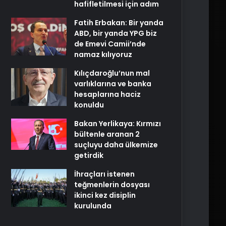
hafifletilmesi için adım
Fatih Erbakan: Bir yanda
ABD, bir yanda YPG biz
de Emevi Camii’nde
namaz kılıyoruz
Kılıçdaroğlu’nun mal
varlıklarına ve banka
hesaplarına haciz
konuldu
Bakan Yerlikaya: Kırmızı
bültenle aranan 2
suçluyu daha ülkemize
getirdik
İhraçları istenen
teğmenlerin dosyası
ikinci kez disiplin
kurulunda