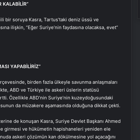
 KALABİLİR”
ili bir soruya Kasra, Tartus’taki deniz üssü ve
a ilişkin, “Eğer Suriye’nin faydasına olacaksa, evet”
SI YAPABİLİRİZ”
çerçevesinde, birden fazla ülkeyle savunma anlaşmaları
ikte, ABD ve Türkiye ile askeri üslerin statüsü
rtti. Özellikle ABD’nin Suriye’nin kuzeydoğusundaki
usunun da müzakere aşamasında olduğuna dikkat çekti.
zerine de konuşan Kasra, Suriye Devlet Başkanı Ahmed
ne girmesi ve hükümetin hapishaneleri yeniden ele
Bigo Elmas Bayi – Güvenli, Hızlı ve
konuda askeri çözümün kan dökülmesine yol açacağını