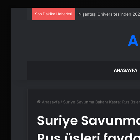
Son Dakika Haberleri
Serjoy : Dijital Medya Ajansı, 
A
ANASAYFA
Anasayfa
/
Suriye Savunma Bakanı Kasra: Rus üsleri
Suriye Savunma
Rus üsleri fay