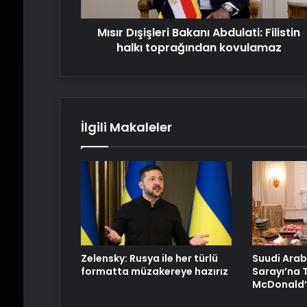
kovulamaz
Mısır Dışişleri Bakanı Abdulati: Filistin
halkı toprağından kovulamaz
İlgili Makaleler
Zelensky: Rusya ile her türlü
Suudi Arab
formatta müzakereye hazırız
Sarayı’na 
McDonald’s