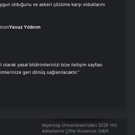
Uygun Fiyatlı Elmas Satın Almanın
 uygun olduğunu ve askeri çözüme karşı olduklarını
Yeni Adresi
Datahost İle Güvenilir Sunucu
Yavuz Yıldırım
Hizmetleri
Monopompa Nedir?
i olarak yasal bildirimlerinizi bize iletişim sayfası
Prens Selman, konuğu Donald
rimlerinize geri dönüş sağlanılacaktır.”
Trump’ı golf arabasıyla yemeğe
götürdü
ABD Hazine Bakanlığından, Suriye’ye
yönelik yaptırımların hafifletilmesi
için adım
Nişantaşı Üniversitesi’nden 2026 YKS
Adaylarına Çifte Güvence: Sabit