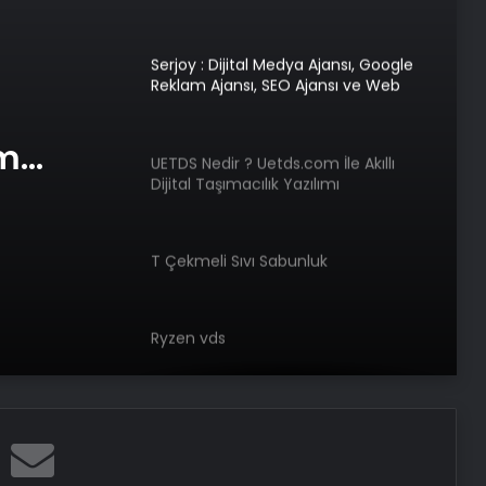
Ücret ve Kesintisiz Burs
Serjoy : Dijital Medya Ajansı, Google
Reklam Ajansı, SEO Ajansı ve Web
Tasarım Ajansı
am
UETDS Nedir ? Uetds.com İle Akıllı
Dijital Taşımacılık Yazılımı
e Web
T Çekmeli Sıvı Sabunluk
Ryzen vds
Bigo Elmas Bayi – Güvenli, Hızlı ve
Uygun Fiyatlı Elmas Satın Almanın
Yeni Adresi