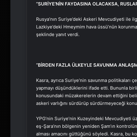
“SURİYE’NİN FAYDASINA OLACAKSA, RUSLAR
Rusya’nın Suriye’deki Askeri Mevcudiyeti ile ilg
Lazkiye’deki Hmeymim hava üssü’nün korunmasın
şeklinde yanıt verdi.
“BİRDEN FAZLA ÜLKEYLE SAVUNMA ANLAŞMA
Kasra, ayrıca Suriye’nin savunma politikaları 
yapmayı düşündüklerini ifade etti. Bununla birl
konusundaki müzakerelerin devam ettiğini beli
askeri varlığını sürdürüp sürdürmeyeceği kon
YPG’nin Suriye’nin Kuzeyindeki Mevcudiyeti ü
eş-Şara’nın bölgenin yeniden Şam’ın kontrolü
alması amacını güttüğünü söyledi. Kasra, bu 