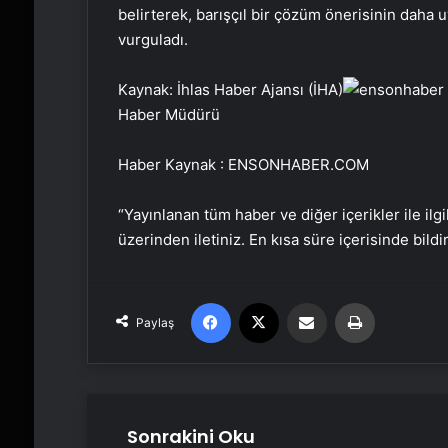
belirterek, barışçıl bir çözüm önerisinin daha
vurguladı.
Kaynak: İhlas Haber Ajansı (İHA)
Haber Müdürü
Haber Kaynak : ENSONHABER.COM
“Yayınlanan tüm haber ve diğer içerikler ile ilgil
üzerinden iletiniz. En kısa süre içerisinde bildi
Facebook
X
Email'den paylaş
Yaz
Paylaş
Sonrakini Oku