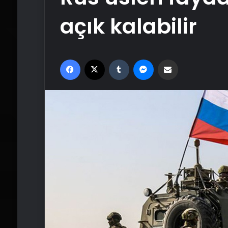
açık kalabilir
Facebook
X
Tumblr
Messenger
Email'den paylaş