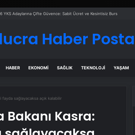
Google Reklam Ajansı, SEO Ajansı ve Web Tasarım Ajansı
lucra Haber Posta
HABER
EKONOMI
SAĞLIK
TEKNOLOJI
YAŞAM
 fayda sağlayacaksa açık kalabilir
 Bakanı Kasra:
da sağlayacaksa