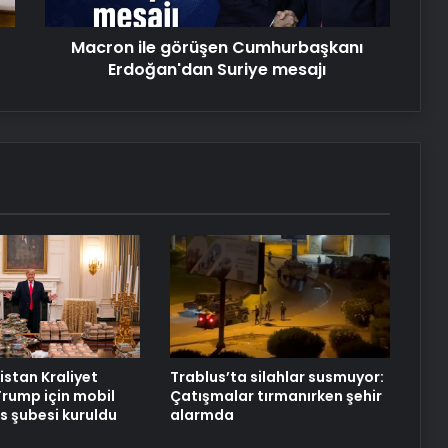
Serjoy : Dijital Medya Ajansı, Google
Reklam Ajansı, SEO Ajansı ve Web
Macron ile görüşen Cumhurbaşkanı
Tasarım Ajansı
Erdoğan'dan Suriye mesajı
UETDS Nedir ? Uetds.com İle Akıllı
Dijital Taşımacılık Yazılımı
T Çekmeli Sıvı Sabunluk
Ryzen vds
istan Kraliyet
Trablus’ta silahlar susmuyor:
Trump için mobil
Çatışmalar tırmanırken şehir
 şubesi kuruldu
alarmda