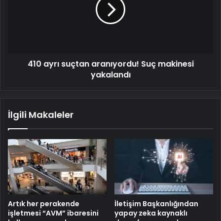
aranıyordu!
Suç
makinesi
yakalandı
410 ayrı suçtan aranıyordu! Suç makinesi
yakalandı
İlgili Makaleler
Artık her perakende
İletişim Başkanlığından
işletmesi “AVM” ibaresini
yapay zeka kaynaklı