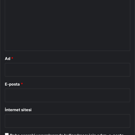
o
r
u
m
*
Ad
*
E-posta
*
İnternet sitesi