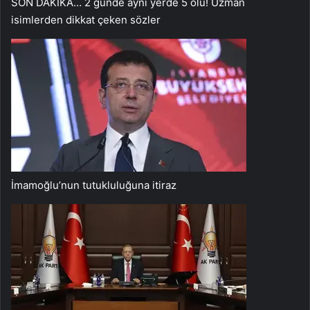
SON DAKİKA… 2 günde aynı yerde 5 ölü! Uzman
isimlerden dikkat çeken sözler
İmamoğlu’nun tutukluluğuna itiraz