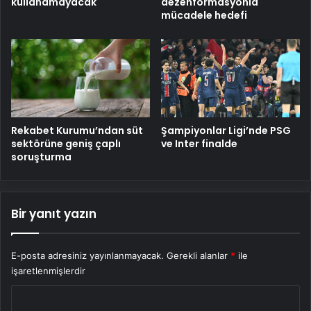
kullanamayacak
dezenformasyonla
mücadele hedefi
Rekabet Kurumu’ndan süt
Şampiyonlar Ligi’nde PSG
sektörüne geniş çaplı
ve Inter finalde
soruşturma
Bir yanıt yazın
E-posta adresiniz yayınlanmayacak.
Gerekli alanlar
*
ile
işaretlenmişlerdir
Y