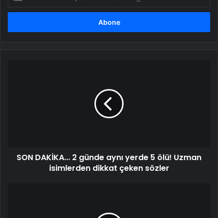
posta
adresinizi
girin
SON
DAKİKA...
2
günde
aynı
yerde
5
ölü!
Uzman
SON DAKİKA... 2 günde aynı yerde 5 ölü! Uzman
isimlerden
dikkat
isimlerden dikkat çeken sözler
çeken
sözler
410
ayrı
suçtan