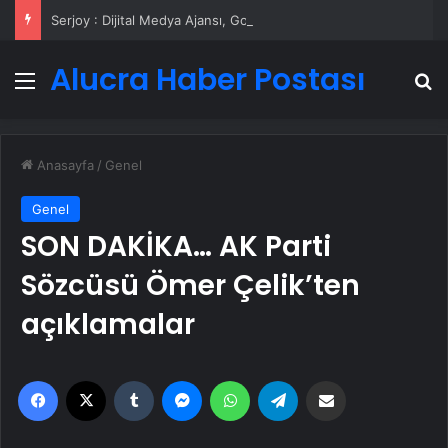
Serjoy : Dijital Medya Ajansı, Google Reklam Ajansı, SEO Ajansı ve Web Tasarım Ajansı
Alucra Haber Postası
Menü
A
Anasayfa
/
Genel
Genel
SON DAKİKA… AK Parti
Sözcüsü Ömer Çelik’ten
açıklamalar
Facebook
X
Tumblr
Messenger
WhatsApp
Telegram
Email'den paylaş