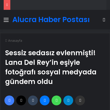
Alucra Haber Postası
Menü
A
Anasayfa
Sessiz sedasız evlenmişti!
Lana Del Rey’in eşiyle
fotoğrafı sosyal medyada
gündem oldu
Facebook
X
Tumblr
Messenger
WhatsApp
Telegram
Email'den paylaş