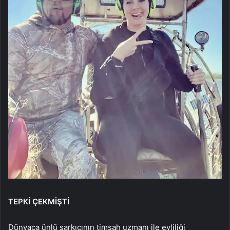
TEPKİ ÇEKMİŞTİ
Dünyaca ünlü şarkıcının timsah uzmanı ile evliliği