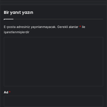
Bir yanıt yazın
E-posta adresiniz yayınlanmayacak.
Gerekli alanlar
*
ile
işaretlenmişlerdir
Y
o
r
u
m
*
Ad
*