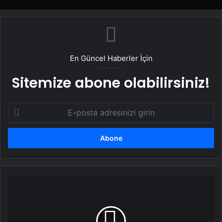
En Güncel Haberler İçin
Sitemize abone olabilirsiniz!
E-
posta
adresinizi
girin
Mahsun
Kırmızıgül'ün
oğlu
Mahmut