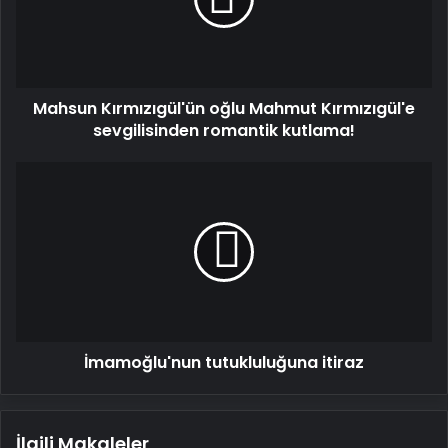
Kırmızıgül'e
sevgilisinden
romantik
kutlama!
Mahsun Kırmızıgül'ün oğlu Mahmut Kırmızıgül'e
sevgilisinden romantik kutlama!
İmamoğlu'nun
tutukluluğuna
itiraz
İmamoğlu'nun tutukluluğuna itiraz
İlgili Makaleler