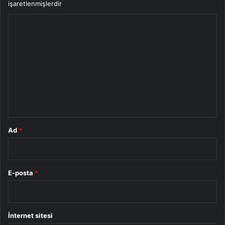
işaretlenmişlerdir
Y
o
r
u
m
*
Ad
*
E-posta
*
İnternet sitesi