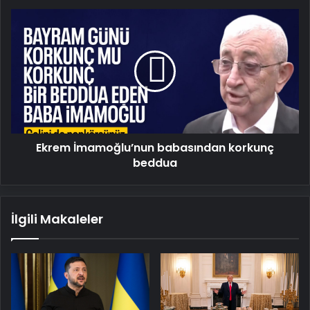
Ekrem
İmamoğlu’nun
babasından
korkunç
beddua
Ekrem İmamoğlu’nun babasından korkunç
beddua
İlgili Makaleler