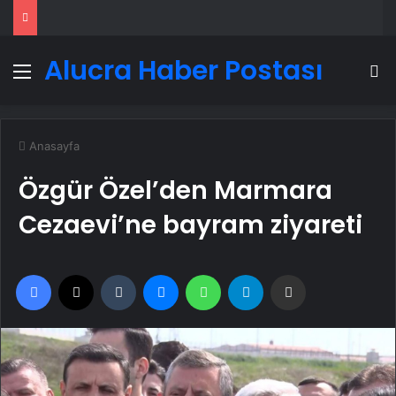
Alucra Haber Postası
Menü
A
Anasayfa
Özgür Özel’den Marmara
Cezaevi’ne bayram ziyareti
Facebook
X
Tumblr
Messenger
WhatsApp
Telegram
Email'den paylaş