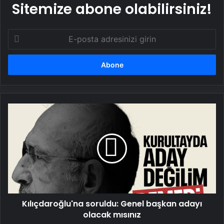
Sitemize abone olabilirsiniz!
E-
posta
adresinizi
girin
Kılıçdaroğlu'na
soruldu:
Genel
başkan
adayı
olacak
mısınız
Kılıçdaroğlu'na soruldu: Genel başkan adayı
olacak mısınız