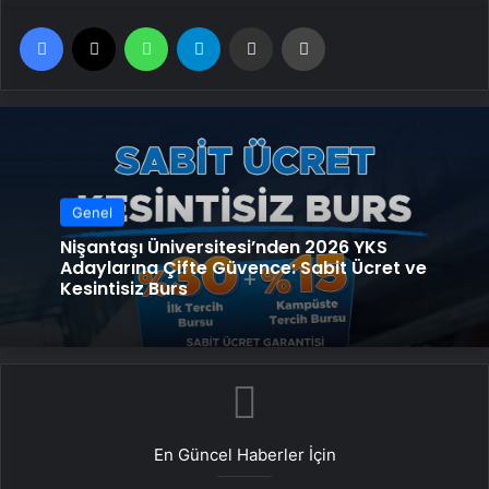
Facebook
X
WhatsApp
Telegram
Email'den paylaş
Yaz
Genel
Nişantaşı Üniversitesi’nden 2026 YKS
Adaylarına Çifte Güvence: Sabit Ücret ve
Kesintisiz Burs
En Güncel Haberler İçin