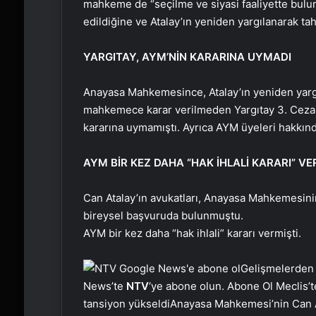
mahkeme de “seçilme ve siyasi faaliyette bulunma
edildiğine ve Atalay’ın yeniden yargılanarak ta
YARGITAY, AYM’NİN KARARINA UYMADI
Anayasa Mahkemesince, Atalay’ın yeniden yargı
mahkemece karar verilmeden Yargıtay 3. Ceza Da
kararına uymamıştı. Ayrıca AYM üyeleri hakkı
AYM BİR KEZ DAHA “HAK İHLALİ KARARI” VE
Can Atalay’ın avukatları, Anayasa Mahkemesinin
bireysel başvuruda bulunmuştu.
AYM bir kez daha “hak ihlali” kararı vermişti.
Gelişmelerden
News’te
NTV
‘ye abone olun. Abone Ol Meclis’t
tansiyon yükseldiAnayasa Mahkemesi’nin Can A