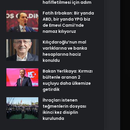
hafifletilmesi için adım
Fatih Erbakan: Bir yanda
ABD, bir yanda YPG biz
de Emevi Camii’nde
namaz kılıyoruz
Kılıçdaroğlu’nun mal
varlıklarına ve banka
hesaplarına haciz
konuldu
Bakan Yerlikaya: Kırmızı
bültenle aranan 2
suçluyu daha ülkemize
getirdik
İhraçları istenen
teğmenlerin dosyası
ikinci kez disiplin
kurulunda