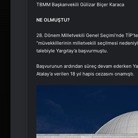
TBMM Başkanvekili Gülizar Biçer Karaca
NE OLMUŞTU?
28. Dönem Milletvekili Genel Seçimi’nde TİP’ten
“müvekkillerinin milletvekili seçilmesi nedeniy
talebiyle Yargıtay’a başvurmuştu.
Başvurunun ardından süreç devam ederken Yarg
Atalay’a verilen 18 yıl hapis cezasını onamıştı.