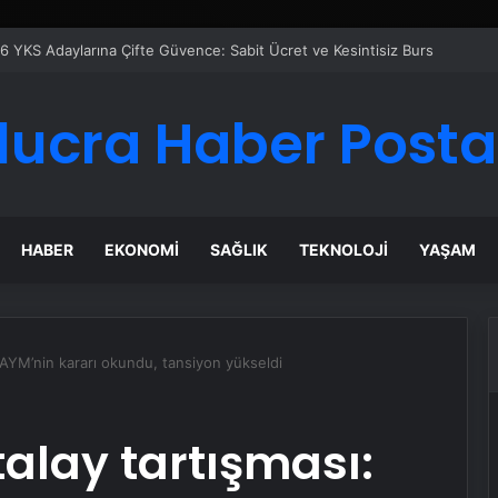
Google Reklam Ajansı, SEO Ajansı ve Web Tasarım Ajansı
lucra Haber Posta
HABER
EKONOMI
SAĞLIK
TEKNOLOJI
YAŞAM
: AYM’nin kararı okundu, tansiyon yükseldi
talay tartışması: