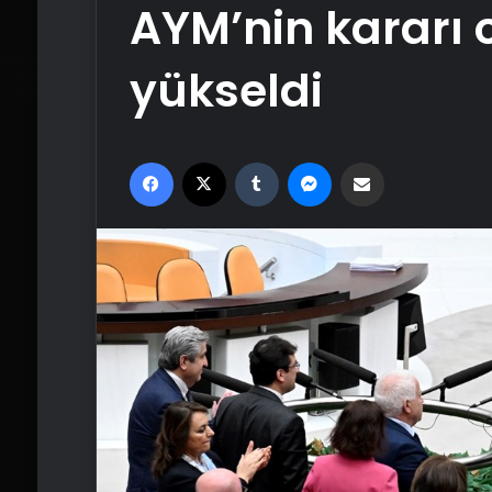
AYM’nin kararı 
yükseldi
Facebook
X
Tumblr
Messenger
Email'den paylaş