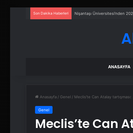
Son Dakika Haberleri
Serjoy : Dijital Medya Ajansı, 
A
ANASAYFA
Anasayfa
/
Genel
/
Meclis’te Can Atalay tartışması
Genel
Meclis’te Can A