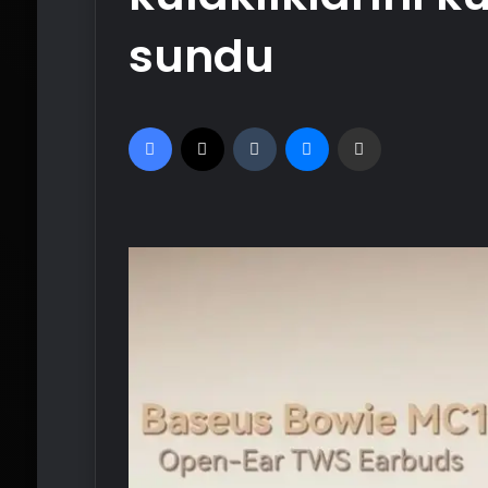
sundu
Facebook
X
Tumblr
Messenger
Email'den paylaş