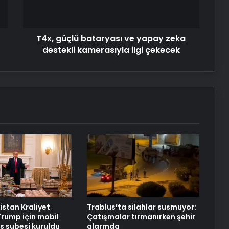
destekli
kamerasıyla
ilgi
T4x, güçlü bataryası ve yapay zeka
çekecek
destekli kamerasıyla ilgi çekecek
istan Kraliyet
Trablus’ta silahlar susmuyor:
Trump için mobil
Çatışmalar tırmanırken şehir
 şubesi kuruldu
alarmda