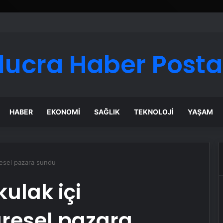
lucra Haber Posta
HABER
EKONOMI
SAĞLIK
TEKNOLOJI
YAŞAM
küresel pazara sundu
kulak içi
üresel pazara