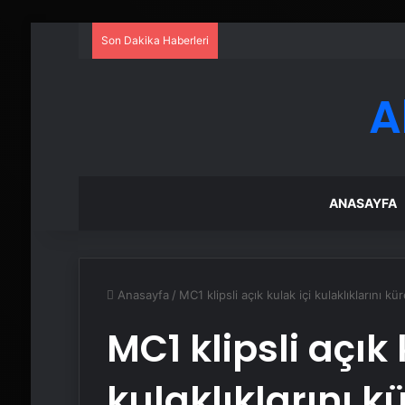
Son Dakika Haberleri
A
ANASAYFA
Anasayfa
/
MC1 klipsli açık kulak içi kulaklıklarını 
MC1 klipsli açık 
kulaklıklarını k