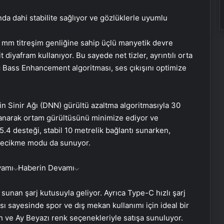
nda dahi stabilite sağlıyor ve gözlüklerle uyumlu
 mm titreşim genliğine sahip üçlü manyetik devre
iyafram kullanıyor. Bu sayede net tizler, ayrıntılı orta
ic Bass Enhancement algoritması, ses çıkışını optimize
 Sinir Ağı (DNN) gürültü azaltma algoritmasıyla 30
llanarak ortam gürültüsünü minimize ediyor ve
5.4 desteği, stabil 10 metrelik bağlantı sunarken,
gecikme modu da sunuyor.
vamı
Haberin Devamı
sunan şarj kutusuyla geliyor. Ayrıca Type-C hızlı şarj
ası sayesinde spor ve dış mekan kullanımı için ideal bir
ve Ay Beyazı renk seçenekleriyle satışa sunuluyor.