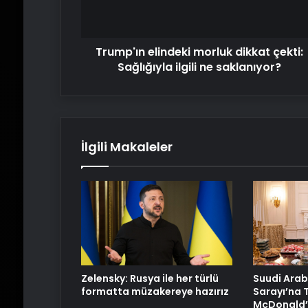
ilgili
ne
saklanıyor?
Trump'ın elindeki morluk dikkat çekti:
Sağlığıyla ilgili ne saklanıyor?
İlgili Makaleler
Zelensky: Rusya ile her türlü
Suudi Arab
formatta müzakereye hazırız
Sarayı’na 
McDonald’s