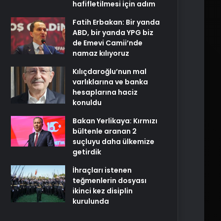
hafifletilmesi için adım
Fatih Erbakan: Bir yanda
ABD, bir yanda YPG biz
de Emevi Camii’nde
namaz kılıyoruz
Kılıçdaroğlu’nun mal
varlıklarına ve banka
hesaplarına haciz
konuldu
Bakan Yerlikaya: Kırmızı
bültenle aranan 2
suçluyu daha ülkemize
getirdik
İhraçları istenen
teğmenlerin dosyası
ikinci kez disiplin
kurulunda