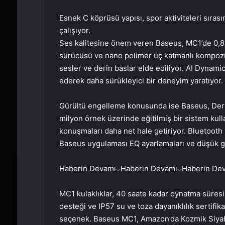
Esnek C köprüsü yapısı, spor aktiviteleri sırası
çalışıyor.
Ses kalitesine önem veren Baseus, MC1’de 0,8
sürücüsü ve nano polimer üç katmanlı kompozit d
sesler ve derin baslar elde ediliyor. AI Dynam
ederek daha sürükleyici bir deneyim yaratıyor.
Gürültü engelleme konusunda ise Baseus, Derin
milyon örnek üzerinde eğitilmiş bir sistem ku
konuşmaları daha net hale getiriyor. Bluetooth 
Baseus uygulaması EQ ayarlamaları ve düşük 
Haberin Devamı
Haberin Devamı
Haberin De
MC1 kulaklıklar, 40 saate kadar oynatma süresi 
desteği ve IP57 su ve toza dayanıklılık sertifik
seçenek. Baseus MC1, Amazon’da Kozmik Siyah 