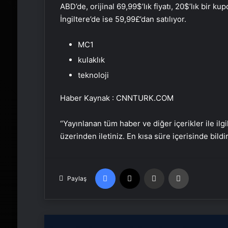
ABD’de, orijinal 69,99$’lık fiyatı, 20$’lık bir 
İngiltere’de ise 59,99£’dan satılıyor.
MC1
kulaklık
teknoloji
Haber Kaynak : CNNTURK.COM
“Yayınlanan tüm haber ve diğer içerikler ile ilgil
üzerinden iletiniz. En kısa süre içerisinde bildi
Facebook
X
Email'den paylaş
Yaz
Paylaş