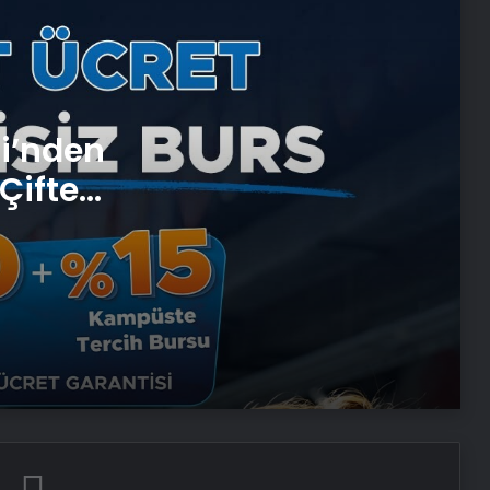
T Çekmeli Sıvı Sabunluk
Ryzen vds
si’nden
Çifte
Bigo Elmas Bayi – Güvenli, Hızlı ve
 ve
Uygun Fiyatlı Elmas Satın Almanın
Yeni Adresi
Datahost İle Güvenilir Sunucu
Hizmetleri
Monopompa Nedir?
Prens Selman, konuğu Donald