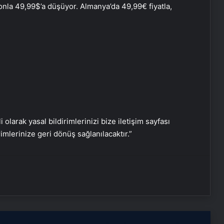
kuponla 49,99$’a düşüyor. Almanya’da 49,99€ fiyatla,
Nişantaşı Üniversitesi’nden 2026 YKS
i olarak yasal bildirimlerinizi bize iletişim sayfası
Adaylarına Çifte Güvence: Sabit
rimlerinize geri dönüş sağlanılacaktır.”
Ücret ve Kesintisiz Burs
Serjoy : Dijital Medya Ajansı, Google
Reklam Ajansı, SEO Ajansı ve Web
Tasarım Ajansı
UETDS Nedir ? Uetds.com İle Akıllı
Dijital Taşımacılık Yazılımı