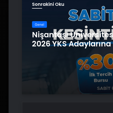
Sonrakini Oku
Genel
Nişantaşı Üniversite
2026 YKS Adaylarına 
Güvence: Sabit Ücret
Kesintisiz Burs