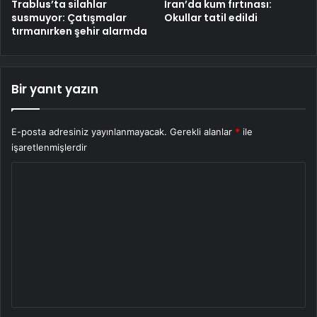
Trablus’ta silahlar
İran’da kum fırtınası:
susmuyor: Çatışmalar
Okullar tatil edildi
tırmanırken şehir alarmda
Bir yanıt yazın
E-posta adresiniz yayınlanmayacak.
Gerekli alanlar
*
ile
işaretlenmişlerdir
Y
o
r
u
m
*