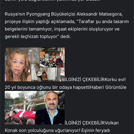
Rusya’nın Pyongyang Büyükelçisi Aleksandr Matsegora,
projeye ilişkin yaptığı açıklamada, “Taraflar şu anda tasarım
belgelerini tamamlıyor, inşaat ekiplerini oluşturuyor ve
gerekli teçhizatı topluyor” dedi.
İLGİNİZİ ÇEKEBİLİR
Korku evi!
20 yıl boyunca oğlunu bir odaya hapsetti
Haberi Görüntüle
İLGİNİZİ ÇEKEBİLİR
Volkan
Konak son yolculuğuna uğurlanıyor! Eşinin feryadı