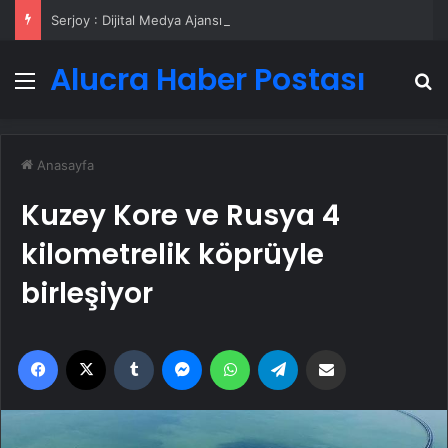
Serjoy : Dijital Medya Ajansı, Google Reklam Ajansı, SEO Ajansı ve Web Tasarım Ajansı
Alucra Haber Postası
Menü
A
Anasayfa
Kuzey Kore ve Rusya 4
kilometrelik köprüyle
birleşiyor
Facebook
X
Tumblr
Messenger
WhatsApp
Telegram
Email'den paylaş