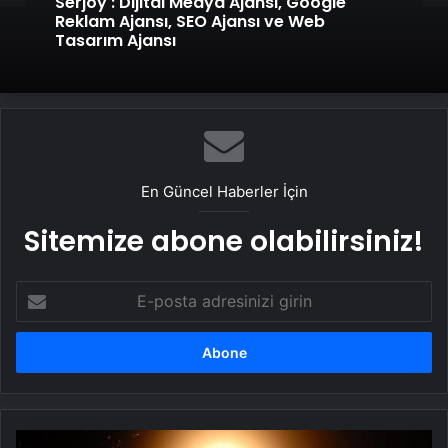
Serjoy : Dijital Medya Ajansı, Google
Reklam Ajansı, SEO Ajansı ve Web
Tasarım Ajansı
En Güncel Haberler İçin
Sitemize abone olabilirsiniz!
E-
posta
adresinizi
girin
Çin