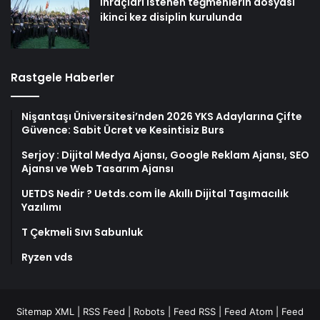
İhraçları istenen teğmenlerin dosyası
ikinci kez disiplin kurulunda
Rastgele Haberler
Nişantaşı Üniversitesi’nden 2026 YKS Adaylarına Çifte
Güvence: Sabit Ücret ve Kesintisiz Burs
Serjoy : Dijital Medya Ajansı, Google Reklam Ajansı, SEO
Ajansı ve Web Tasarım Ajansı
UETDS Nedir ? Uetds.com İle Akıllı Dijital Taşımacılık
Yazılımı
T Çekmeli Sıvı Sabunluk
Ryzen vds
Sitemap XML
|
RSS Feed
|
Robots
|
Feed RSS
|
Feed Atom
|
Feed