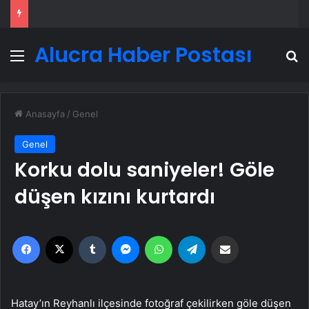
Alucra Haber Postası
Menü
A
Anasayfa
/
Genel
Genel
Korku dolu saniyeler! Göle
düşen kızını kurtardı
Facebook
X
Tumblr
Messenger
WhatsApp
Telegram
Email'den paylaş
Hatay’ın Reyhanlı ilçesinde fotoğraf çekilirken göle düşen