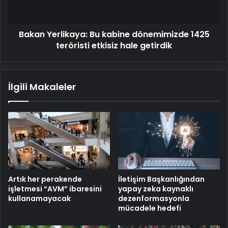
teröristi
etkisiz
hale
Bakan Yerlikaya: Bu kabine dönemimizde 1425
getirdik
teröristi etkisiz hale getirdik
İlgili Makaleler
Artık her perakende
İletişim Başkanlığından
işletmesi “AVM” ibaresini
yapay zeka kaynaklı
kullanamayacak
dezenformasyonla
mücadele hedefi