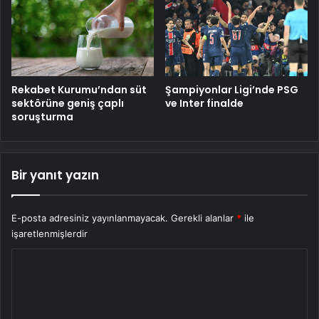
Rekabet Kurumu’ndan süt
Şampiyonlar Ligi’nde PSG
sektörüne geniş çaplı
ve Inter finalde
soruşturma
Bir yanıt yazın
E-posta adresiniz yayınlanmayacak.
Gerekli alanlar
*
ile
işaretlenmişlerdir
Y
o
r