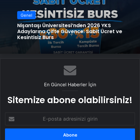
Genel
Nişantaşı Üniversitesi’nden 2026 YKS
Adaylarına Çifte Güvence: Sabit Ücret ve
Kesintisiz Burs
En Güncel Haberler İçin
Sitemize abone olabilirsiniz!
E-
posta
adresinizi
girin