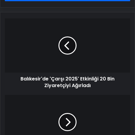
Balıkesir'de
'Çarşı
2025'
Etkinliği
20
Bin
Ziyaretçiyi
Ağırladı
Balıkesir'de 'Çarşı 2025' Etkinliği 20 Bin
Ziyaretçiyi Ağırladı
Bakan
Yerlikaya:
Bu
kabine
dönemimizde
1425