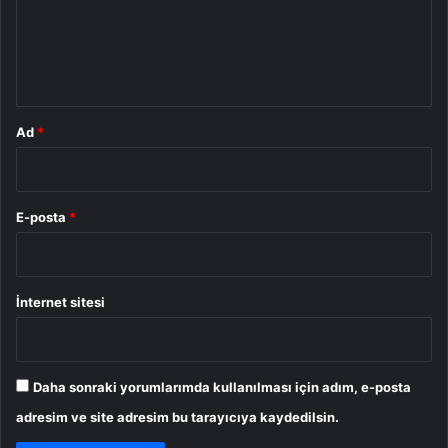
u
m
*
Ad
*
E-posta
*
İnternet sitesi
Daha sonraki yorumlarımda kullanılması için adım, e-posta
adresim ve site adresim bu tarayıcıya kaydedilsin.