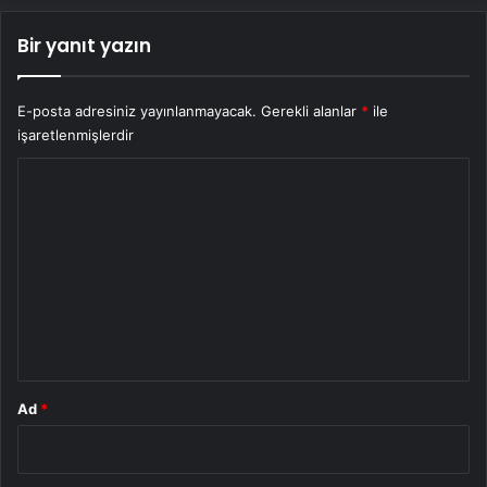
Bir yanıt yazın
E-posta adresiniz yayınlanmayacak.
Gerekli alanlar
*
ile
işaretlenmişlerdir
Y
o
r
u
m
*
Ad
*