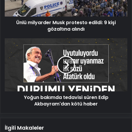
kişi
gözaltına
alındı
Ünlü milyarder Musk protesto edildi: 9 kişi
gözaltına alındı
Yoğun
bakımda
tedavisi
süren
Edip
Akbayram'dan
kötü
haber
Yoğun bakımda tedavisi süren Edip
Akbayram'dan kötü haber
İlgili Makaleler