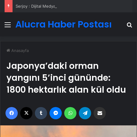
Serjoy : Dijital Medya Ajansı, Google Reklam Ajansı, SEO Ajansı ve Web Tasarım Ajansı
Alucra Haber Postası
Menü
A
Anasayfa
Japonya’daki orman
yangını 5’inci gününde:
1800 hektarlık alan kül oldu
Facebook
X
Tumblr
Messenger
WhatsApp
Telegram
Email'den paylaş