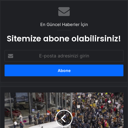
En Güncel Haberler İçin
Sitemize abone olabilirsiniz!
E-
posta
adresinizi
girin
Ünlü
milyarder
Musk
protesto
edildi:
9