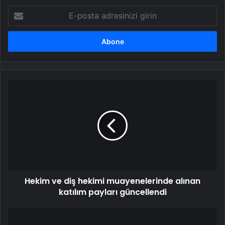
E-
posta
adresinizi
girin
Hekim
ve
diş
hekimi
muayenelerinde
alınan
katılım
payları
güncellendi
Hekim ve diş hekimi muayenelerinde alınan
katılım payları güncellendi
Firari
cinayet