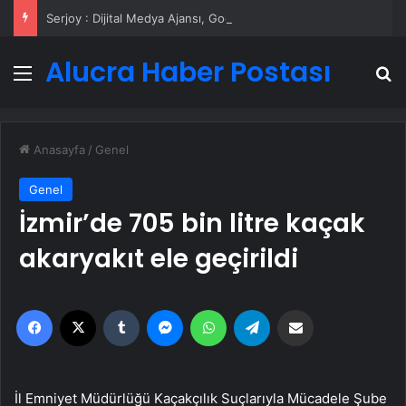
Serjoy : Dijital Medya Ajansı, Google Reklam Ajansı, SEO Ajansı ve Web Tasarım Ajansı
Alucra Haber Postası
Menü
A
Anasayfa
/
Genel
Genel
İzmir’de 705 bin litre kaçak
akaryakıt ele geçirildi
Facebook
X
Tumblr
Messenger
WhatsApp
Telegram
Email'den paylaş
İl Emniyet Müdürlüğü Kaçakçılık Suçlarıyla Mücadele Şube