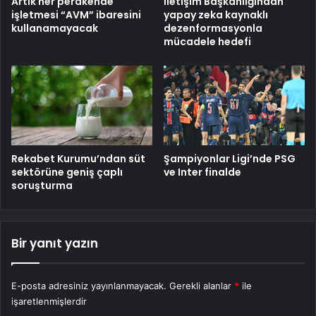
Artık her perakende
İletişim Başkanlığından
işletmesi “AVM” ibaresini
yapay zeka kaynaklı
kullanamayacak
dezenformasyonla
mücadele hedefi
Rekabet Kurumu’ndan süt
Şampiyonlar Ligi’nde PSG
sektörüne geniş çaplı
ve Inter finalde
soruşturma
Bir yanıt yazın
E-posta adresiniz yayınlanmayacak.
Gerekli alanlar
*
ile
işaretlenmişlerdir