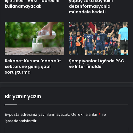
işletmesi “AVM” ibaresini
yapay zeka kaynaklı
kullanamayacak
dezenformasyonla
mücadele hedefi
Rekabet Kurumu’ndan süt
Şampiyonlar Ligi’nde PSG
sektörüne geniş çaplı
ve Inter finalde
soruşturma
Bir yanıt yazın
E-posta adresiniz yayınlanmayacak.
Gerekli alanlar
*
ile
işaretlenmişlerdir
Y