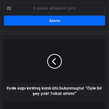
E-
posta
adresinizi
girin
Evde
sapı
kırılmış
kanlı
ütü
bulunmuştu!
"Öyle
bir
şey
Evde sapı kırılmış kanlı ütü bulunmuştu! "Öyle bir
yok!
Tokat
şey yok! Tokat attım!"
attım!"
Tepsiyle
kayan