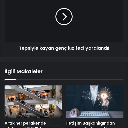
genç
kız
feci
yaralandı!
Tepsiyle kayan genç kız feci yaralandı!
İlgili Makaleler
Artık her perakende
İletişim Başkanlığından