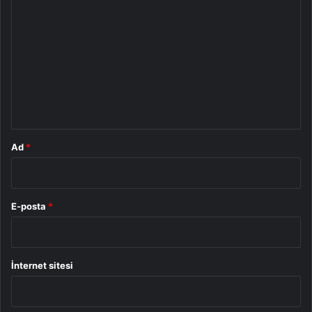
o
r
u
m
*
Ad
*
E-posta
*
İnternet sitesi