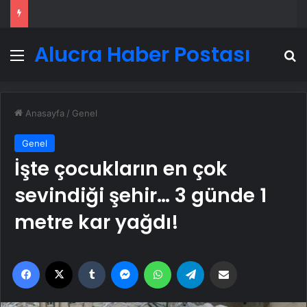
Alucra Haber Postası
Menü
A
Anasayfa
/
Genel
Genel
İşte çocukların en çok
sevindiği şehir… 3 günde 1
metre kar yağdı!
Facebook
X
Tumblr
Messenger
WhatsApp
Telegram
Email'den paylaş