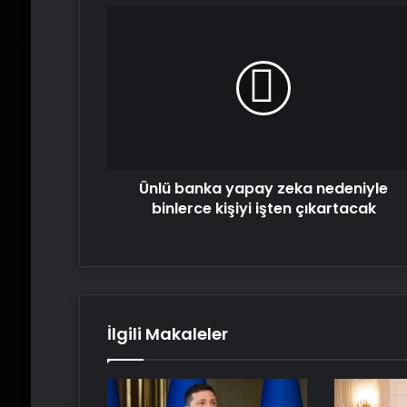
Ünlü
banka
yapay
zeka
nedeniyle
binlerce
kişiyi
işten
çıkartacak
Ünlü banka yapay zeka nedeniyle
binlerce kişiyi işten çıkartacak
İlgili Makaleler