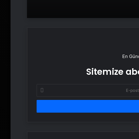
En Günc
Sitemize abo
E-
posta
adresinizi
girin