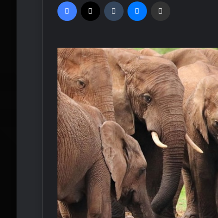
Facebook
X
Tumblr
Messenger
Email'den paylaş