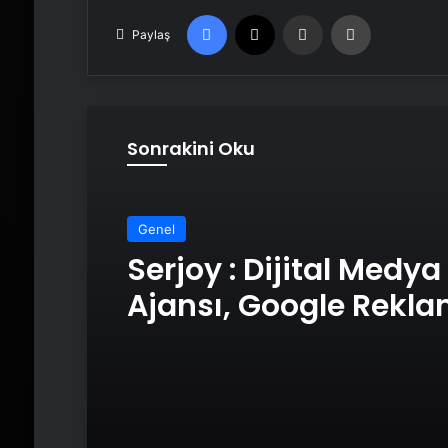
Facebook
X
Email'den paylaş
Yaz
Paylaş
Sonrakini Oku
Genel
Serjoy : Dijital Medya
Ajansı, Google Rekl
Ajansı, SEO Ajansı v
Tasarım Ajansı