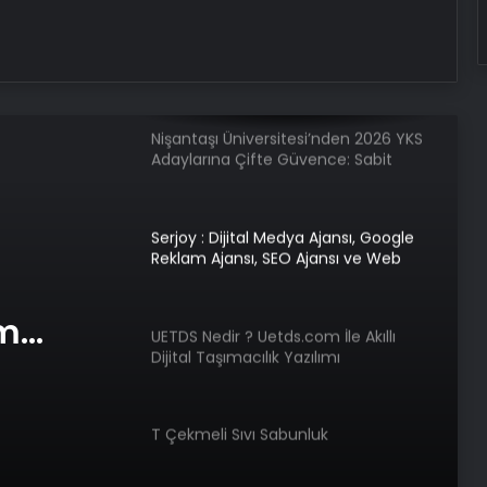
ABD Hazine Bakanlığından, Suriye’ye
yönelik yaptırımların hafifletilmesi
için adım
Nişantaşı Üniversitesi’nden 2026 YKS
Adaylarına Çifte Güvence: Sabit
Ücret ve Kesintisiz Burs
Serjoy : Dijital Medya Ajansı, Google
Reklam Ajansı, SEO Ajansı ve Web
Tasarım Ajansı
am
UETDS Nedir ? Uetds.com İle Akıllı
Dijital Taşımacılık Yazılımı
e Web
T Çekmeli Sıvı Sabunluk