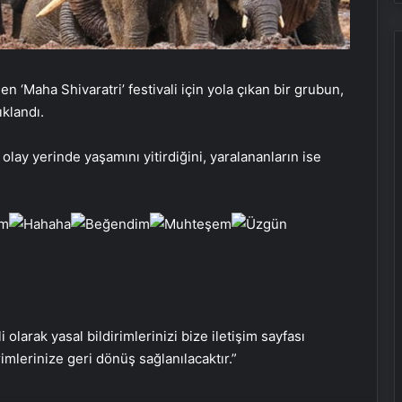
 ‘Maha Shivaratri’ festivali için yola çıkan bir grubun,
ıklandı.
Bigo Elmas Bayi – Güvenli, Hızlı ve
Uygun Fiyatlı Elmas Satın Almanın
in olay yerinde yaşamını yitirdiğini, yaralananların ise
Yeni Adresi
Datahost İle Güvenilir Sunucu
Hizmetleri
Monopompa Nedir?
i olarak yasal bildirimlerinizi bize iletişim sayfası
Prens Selman, konuğu Donald
rimlerinize geri dönüş sağlanılacaktır.”
Trump’ı golf arabasıyla yemeğe
götürdü