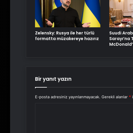
Zelensky: Rusya ile her türlü
Suudi Arab
formatta müzakereye hazırız
Sarayı’na 
McDonald’s
Bir yanıt yazın
E-posta adresiniz yayınlanmayacak.
Gerekli alanlar
*
i
Y
o
r