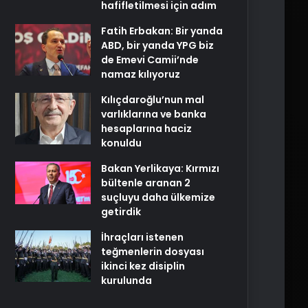
hafifletilmesi için adım
Fatih Erbakan: Bir yanda
ABD, bir yanda YPG biz
de Emevi Camii’nde
namaz kılıyoruz
Kılıçdaroğlu’nun mal
varlıklarına ve banka
hesaplarına haciz
konuldu
Bakan Yerlikaya: Kırmızı
bültenle aranan 2
suçluyu daha ülkemize
getirdik
İhraçları istenen
teğmenlerin dosyası
ikinci kez disiplin
kurulunda