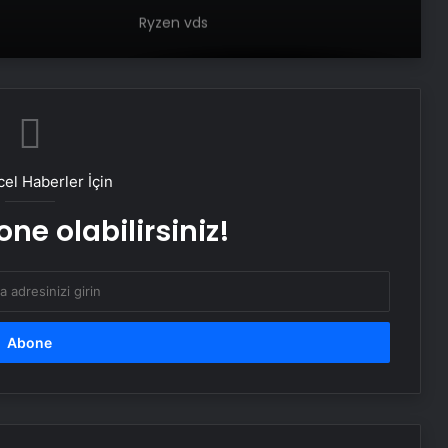
Ryzen vds
Bigo Elmas Bayi – Güvenli, Hızlı ve
Uygun Fiyatlı Elmas Satın Almanın
Yeni Adresi
el Haberler İçin
Datahost İle Güvenilir Sunucu
Hizmetleri
ne olabilirsiniz!
Monopompa Nedir?
Prens Selman, konuğu Donald
Trump’ı golf arabasıyla yemeğe
götürdü
ABD Hazine Bakanlığından, Suriye’ye