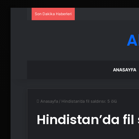
Son Dakika Haberleri
A
ANASAYFA
Anasayfa
/
Hindistan’da fil saldırısı: 5 ölü
Hindistan’da fil 