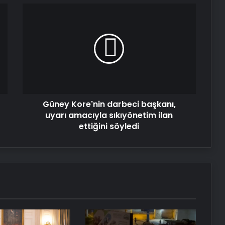
yönelik yaptırımların hafifletilmesi
Güney
için adım
Kore'nin
darbeci
başkanı,
Nişantaşı Üniversitesi’nden 2026 YKS
Adaylarına Çifte Güvence: Sabit
uyarı
Ücret ve Kesintisiz Burs
amacıyla
sıkıyönetim
ilan
Serjoy : Dijital Medya Ajansı, Google
ettiğini
Reklam Ajansı, SEO Ajansı ve Web
Güney Kore'nin darbeci başkanı,
söyledi
Tasarım Ajansı
uyarı amacıyla sıkıyönetim ilan
ettiğini söyledi
UETDS Nedir ? Uetds.com İle Akıllı
Dijital Taşımacılık Yazılımı
T Çekmeli Sıvı Sabunluk
Ryzen vds