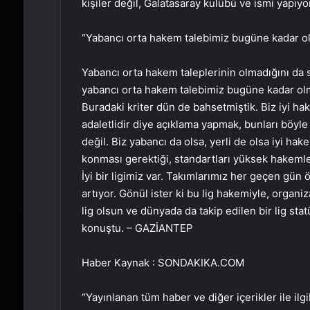
kişiler değil, Galatasaray kulübü ve ismi yapıy
“Yabancı orta hakem talebimiz bugüne kadar o
Yabancı orta hakem taleplerinin olmadığını da 
yabancı orta hakem talebimiz bugüne kadar olmad
Buradaki kriter dün de bahsetmiştik. Biz iyi ha
adaletlidir diye açıklama yapmak, bunları böyl
değil. Biz yabancı da olsa, yerli de olsa iyi hak
konması gerektiği, standartları yüksek hakemler
İyi bir ligimiz var. Takımlarımız her geçen gün 
artıyor. Gönül ister ki bu lig hakemiyle, organi
lig olsun ve dünyada da takip edilen bir lig st
konuştu. – GAZİANTEP
Haber Kaynak : SONDAKIKA.COM
“Yayınlanan tüm haber ve diğer içerikler ile ilgil