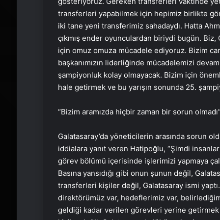
gösteriyoruz. Gereken transferleri vaktinde yet
transferleri yapabilmek için hepimiz birlikte 
iki tane yeni transferimiz sahadaydı. Hatta Ah
çıkmış ender oyunculardan biriydi bugün. Biz, G
için omuz omuza mücadele ediyoruz. Bizim cami
başkanımızın liderliğinde mücadelemizi devam 
şampiyonluk kolay olmayacak. Bizim için önemli 
hale getirmek ve bu yarışın sonunda 25. şampiy
“Bizim aramızda hiçbir zaman bir sorun olmadı
Galatasaray’da yöneticilerin arasında sorun ol
iddialara yanıt veren Hatipoğlu, “Şimdi insanları
görev bölümü içerisinde işlerimizi yapmaya çal
Basına yansıdığı gibi onun şunun değil, Galatas
transferleri kişiler değil, Galatasaray ismi ya
direktörümüz var, hedeflerimiz var, belirlediği
geldiği kadar verilen görevleri yerine getirmek 