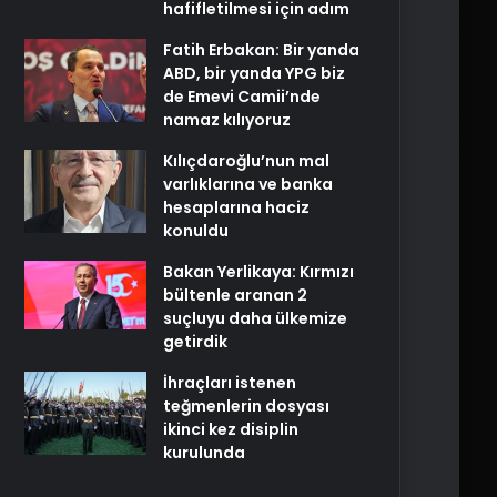
hafifletilmesi için adım
Fatih Erbakan: Bir yanda
ABD, bir yanda YPG biz
de Emevi Camii’nde
namaz kılıyoruz
Kılıçdaroğlu’nun mal
varlıklarına ve banka
hesaplarına haciz
konuldu
Bakan Yerlikaya: Kırmızı
bültenle aranan 2
suçluyu daha ülkemize
getirdik
İhraçları istenen
teğmenlerin dosyası
ikinci kez disiplin
kurulunda