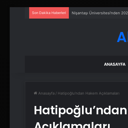
Son Dakika Haberleri
Serjoy : Dijital Medya Ajansı, 
A
ANASAYFA
Anasayfa
/
Hatipoğlu’ndan Hakem Açıklamaları
Hatipoğlu’nda
Açıklamaları