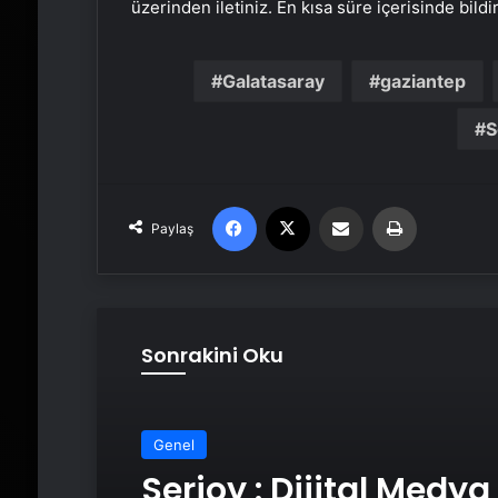
üzerinden iletiniz. En kısa süre içerisinde bildi
Galatasaray
gaziantep
S
Facebook
X
Email'den paylaş
Yaz
Paylaş
Sonrakini Oku
Genel
Serjoy : Dijital Medya