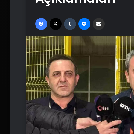
Facebook
X
Tumblr
Messenger
Email'den paylaş