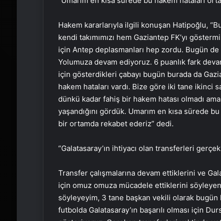
“Umarım en kısa sürede bu hakem hataları orta
Hakem kararlarıyla ilgili konuşan Hatipoğlu, “
kendi takımımızı hem Gaziantep FK’yı göstermi
için Antep deplasmanları hep zordu. Bugün de 
Yolumuza devam ediyoruz. 6 puanlık fark devam
için gösterdikleri çabayı bugün burada da Gazian
hakem hataları vardı. Bize göre iki tane ikinci s
dünkü kadar fahiş bir hakem hatası olmadı ama
yaşandığını gördük. Umarım en kısa sürede bu h
bir ortamda rekabet ederiz” dedi.
“Galatasaray’ın ihtiyacı olan transferleri ger
Transfer çalışmalarına devam ettiklerini ve Gala
için omuz omuza mücadele ettiklerini söyleyen 
söyleyeyim, 3 tane başkan vekili olarak bugün 
futbolda Galatasaray’ın başarılı olması için Du