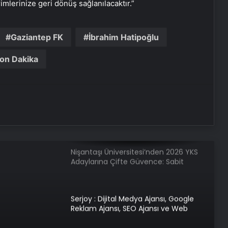
rimlerinize geri dönüş sağlanılacaktır.”
Monopompa Nedir?
Gaziantep FK
İbrahim Hatipoğlu
on Dakika
Prens Selman, konuğu Donald
Trump’ı golf arabasıyla yemeğe
götürdü
ABD Hazine Bakanlığından, Suriye’ye
yönelik yaptırımların hafifletilmesi
için adım
Nişantaşı Üniversitesi’nden 2026 YKS
Adaylarına Çifte Güvence: Sabit
Ücret ve Kesintisiz Burs
Serjoy : Dijital Medya Ajansı, Google
Reklam Ajansı, SEO Ajansı ve Web
Tasarım Ajansı