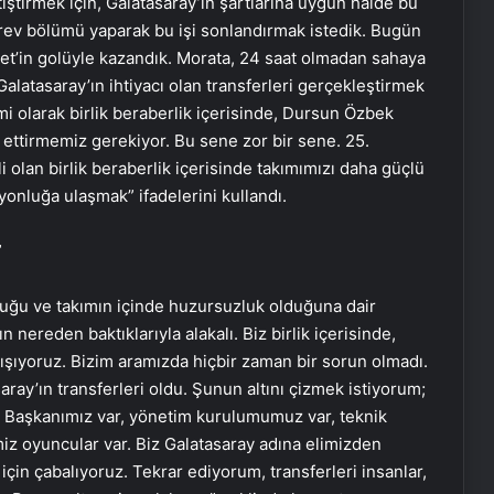
iştirmek için, Galatasaray’ın şartlarına uygun halde bu
görev bölümü yaparak bu işi sonlandırmak istedik. Bugün
met’in golüyle kazandık. Morata, 24 saat olmadan sahaya
alatasaray’ın ihtiyacı olan transferleri gerçekleştirmek
 olarak birlik beraberlik içerisinde, Dursun Özbek
ettirmemiz gerekiyor. Bu sene zor bir sene. 25.
olan birlik beraberlik içerisinde takımımızı daha güçlü
onluğa ulaşmak” ifadelerini kullandı.
”
duğu ve takımın içinde huzursuzluk olduğuna dair
n nereden baktıklarıyla alakalı. Biz birlik içerisinde,
ışıyoruz. Bizim aramızda hiçbir zaman bir sorun olmadı.
aray’ın transferleri oldu. Şunun altını çizmek istiyorum;
ptı. Başkanımız var, yönetim kurulumumuz var, teknik
miz oyuncular var. Biz Galatasaray adına elimizden
için çabalıyoruz. Tekrar ediyorum, transferleri insanlar,