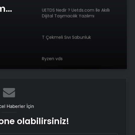
am
UETDS Nedir ? Uetds.com İle Akıllı
Dijital Taşımacılık Yazılımı
e Web
T Çekmeli Sıvı Sabunluk
Ryzen vds
Bigo Elmas Bayi – Güvenli, Hızlı ve
Uygun Fiyatlı Elmas Satın Almanın
Yeni Adresi
el Haberler İçin
Datahost İle Güvenilir Sunucu
Hizmetleri
ne olabilirsiniz!
Monopompa Nedir?