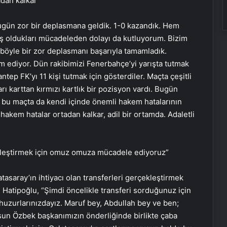
dan kalkar”
Bugün zor bir deplasmana geldik. 1-0 kazandık. Hem
ş oldukları mücadeleden dolayı da kutluyorum. Bizim
böyle bir zor deplasmanı başarıyla tamamladık.
 ediyor. Dün rakibimizi Fenerbahçe’yi yarışta tutmak
tep FK’yı 11 kişi tutmak için gösterdiler. Maçta çeşitli
arı karttan kırmızı kartlık bir pozisyon vardı. Bugün
 bu maçta da kendi içinde önemli hakem hatalarının
akem hatalar ortadan kalkar, adil bir ortamda. Adaletli
çekleştirmek için omuz omuza mücadele ediyoruz”
tasaray’ın ihtiyacı olan transferleri gerçekleştirmek
Hatipoğlu, “Şimdi öncelikle transferi sorduğunuz için
huzurlarınızdayız. Maruf bey, Abdullah bey ve ben;
rsun Özbek başkanımızın önderliğinde birlikte çaba