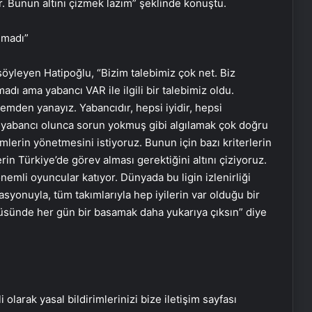
or. Bunun altını çizmek lazım” şeklinde konuştu.
lmadı”
söyleyen Hatipoğlu, “Bizim talebimiz çok net. Biz
ı ama yabancı VAR ile ilgili bir talebimiz oldu.
kemden yanayız. Yabancıdır, hepsi iyidir, hepsi
e yabancı olunca sorun yokmuş gibi algılamak çok doğru
emlerin yönetmesini istiyoruz. Bunun için bazı kriterlerin
in Türkiye’de görev alması gerektiğini altını çiziyoruz.
önemli oyuncular katıyor. Dünyada bu ligin izlenirliği
zasyonuyla, tüm takımlarıyla hep iyilerin var olduğu bir
atüsünde her gün bir basamak daha yukarıya çıksın” diye
Bigo Elmas Bayi – Güvenli, Hızlı ve
Uygun Fiyatlı Elmas Satın Almanın
Yeni Adresi
Datahost İle Güvenilir Sunucu
Hizmetleri
i olarak yasal bildirimlerinizi bize iletişim sayfası