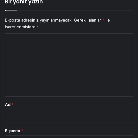
Bir yanıt yazın
E-posta adresiniz yayınlanmayacak.
Gerekli alanlar
*
ile
işaretlenmişlerdir
Y
o
r
u
m
*
Ad
*
E-posta
*