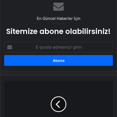
En Güncel Haberler İçin
Sitemize abone olabilirsiniz!
E-
posta
adresinizi
girin
Bütün
kazancını
gayrimenkule
yatırmış!
İşte
Emrah'ın
sahip