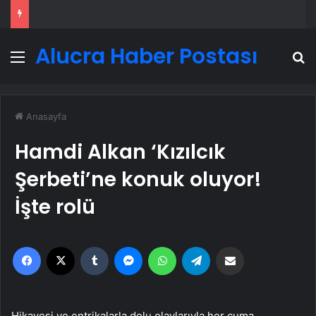
Alucra Haber Postası
Menü
A
Anasayfa
Hamdi Alkan ‘Kızılcık
Şerbeti’ne konuk oluyor!
İşte rolü
Facebook
X
Tumblr
Messenger
WhatsApp
Telegram
Email'den paylaş
Hikayesi ve entrikalarla dolu olaylarıyla her cuma