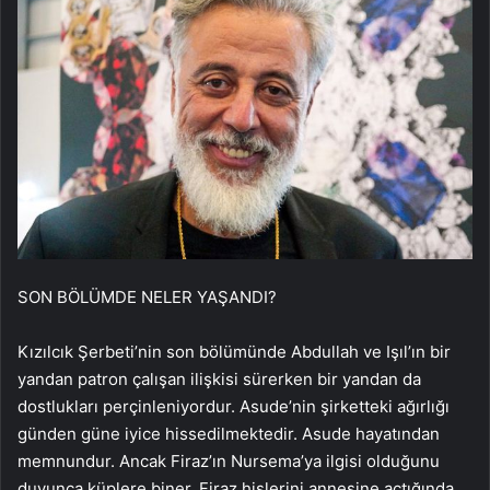
SON BÖLÜMDE NELER YAŞANDI?
Kızılcık Şerbeti’nin son bölümünde Abdullah ve Işıl’ın bir
yandan patron çalışan ilişkisi sürerken bir yandan da
dostlukları perçinleniyordur. Asude’nin şirketteki ağırlığı
günden güne iyice hissedilmektedir. Asude hayatından
memnundur. Ancak Firaz’ın Nursema’ya ilgisi olduğunu
duyunca küplere biner. Firaz hislerini annesine açtığında