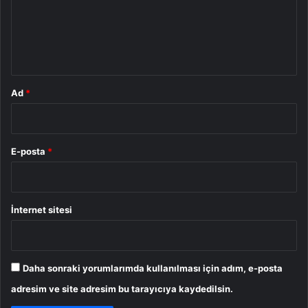
u
m
*
Ad
*
E-posta
*
İnternet sitesi
Daha sonraki yorumlarımda kullanılması için adım, e-posta
adresim ve site adresim bu tarayıcıya kaydedilsin.