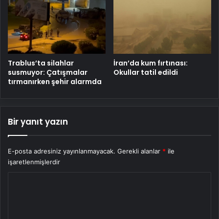
Trablus’ta silahlar
İran’da kum fırtınası:
susmuyor: Çatışmalar
Okullar tatil edildi
tırmanırken şehir alarmda
Bir yanıt yazın
E-posta adresiniz yayınlanmayacak.
Gerekli alanlar
*
ile
işaretlenmişlerdir
Y
o
r