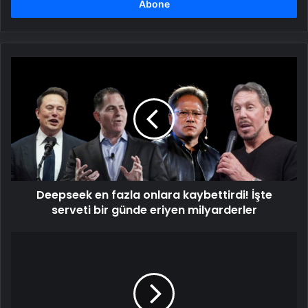
girin
Deepseek
en
fazla
onlara
kaybettirdi!
İşte
serveti
bir
günde
Deepseek en fazla onlara kaybettirdi! İşte
eriyen
milyarderler
serveti bir günde eriyen milyarderler
Kedi
Tüy
Dökme
Önleyici
Kedi