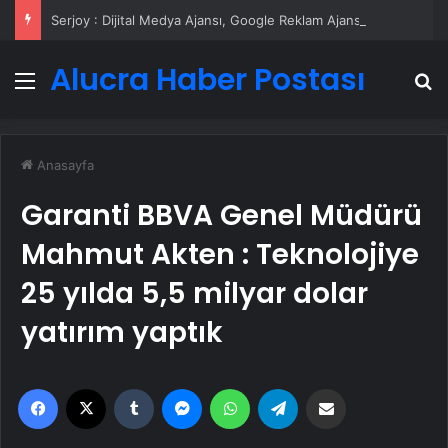
Serjoy : Dijital Medya Ajansı, Google Reklam Ajansı, SEO Ajansı ve Web Tasarım Ajansı
Alucra Haber Postası
Menü
A
Anasayfa
Garanti BBVA Genel Müdürü
Mahmut Akten : Teknolojiye
25 yılda 5,5 milyar dolar
yatırım yaptık
Facebook
X
Tumblr
Messenger
WhatsApp
Telegram
Email'den paylaş