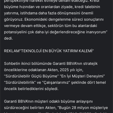
perspektifiyle hareket etmeye devam edeceğiz. Kredi
büyüme hızından ve oranlardan ziyade, kredi talebinin
yatırıma, istihdama daha fazla dönüşmesini önemli
görüyoruz. Ekonomideki dengelenme süreci sonuçlarını
vermeye devam ettikçe, sektörün tüm bu alanlardaki
potansiyelini çok daha iyi değerlendireceğine inanıyorum”
dedi.
REKLAM
“TEKNOLOJİ EN BÜYÜK YATIRIM KALEMİ”
Sohbetin ikinci bölümünde Garanti BBVA’nın stratejik
önceliklerine odaklanan Akten, 2025 yılı için,
“Sürdürülebilir Güçlü Büyüme” “En İyi Müşteri Deneyimi”
“Sürdürülebilirlik” ve “Çalışanlarımız” şeklinde dört temel
öncelik belirlediklerini söyledi.
Garanti BBVA’nın müşteri odaklı büyüme anlayışını
sürdüreceğini belirten Akten, “Bugün 28 milyon müşteriye