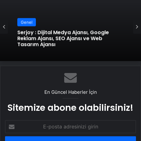
Genel
Genel
Serjoy : Dijital Medya Ajansı, Google
Reklam Ajansı, SEO Ajansı ve Web
Tasarım Ajansı
UETDS Nedir ? Uetds.com İle Akıllı Dijital
Taşımacılık Yazılımı
En Güncel Haberler İçin
Sitemize abone olabilirsiniz!
E-
posta
adresinizi