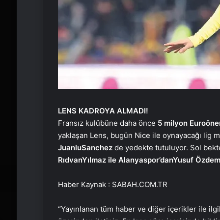
LENS KADROYA ALMADI!
Fransız kulübüne daha önce
5 milyon Euro
öne
yaklaşan Lens, bugün Nice ile oynayacağı lig m
Juanlu
Sanchez
de yedekte tutuluyor. Sol bekt
Rıdvan
Yılmaz ile Alanyaspor’dan
Yusuf Özdem
Haber Kaynak : SABAH.COM.TR
“Yayınlanan tüm haber ve diğer içerikler ile ilgil