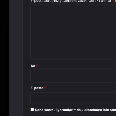
E-posta adresiniz yayınlanmayacak.
Gerekli alanlar
*
i
Y
o
r
u
m
*
Ad
*
E-posta
*
Daha sonraki yorumlarımda kullanılması için adı