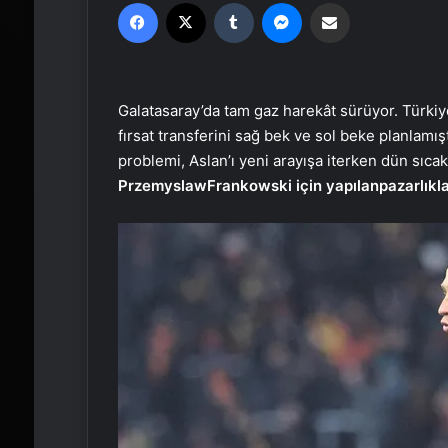
Facebook
X
Tumblr
Messenger
Email'den paylaş
Galatasaray’da tam gaz harekât sürüyor. Türkiye 
fırsat transferini sağ bek ve sol beke planlamış
problemi, Aslan’ı yeni arayışa iterken dün sıc
Przemyslaw
Frankowski için yapılan
pazarlıkl