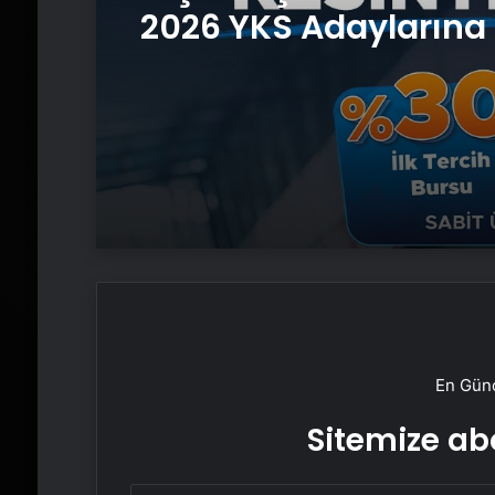
2026 YKS Adaylarına 
Güvence: Sabit Ücret
Kesintisiz Burs
En Günc
Sitemize abo
E-