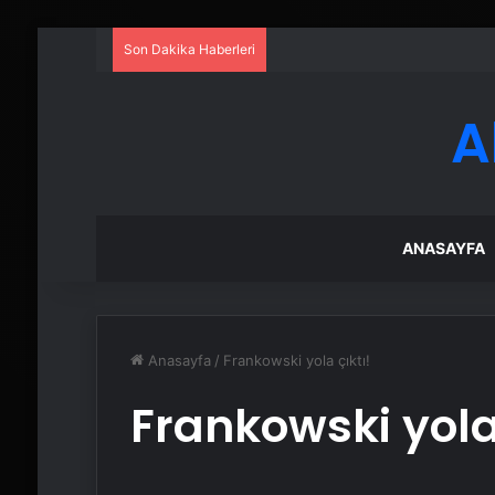
Son Dakika Haberleri
A
ANASAYFA
Anasayfa
/
Frankowski yola çıktı!
Frankowski yola 