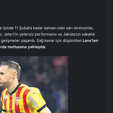
içinde 11 Şubat’a kadar zamanı olan sarı-kırmızılılar,
tı. Jelert’in yetersiz performansı ve Jakobs’un sakatlık
ak gelişmeler yaşandı. Sağ kenar için düşünülen
Lens’ten
arda mutlu
sona yaklaşıldı.