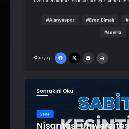
üzerinden iletiniz. En kısa süre içerisinde bildi
Alanyaspor
Eren Elmalı
sevilla
Facebook
X
Email'den paylaş
Yaz
Paylaş
Sonrakini Oku
Genel
Nişantaşı Üniversite