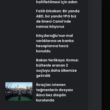
hafifletilmesi için adım
Fatih Erbakan: Bir yanda
ABD, bir yanda YPG biz
de Emevi Camii’nde
namaz kılıyoruz
Kılıçdaroğlu’nun mal
varlıklarına ve banka
hesaplarına haciz
konuldu
Bakan Yerlikaya: Kırmızı
bültenle aranan 2
suçluyu daha ülkemize
getirdik
İhraçları istenen
teğmenlerin dosyası
ikinci kez disiplin
kurulunda