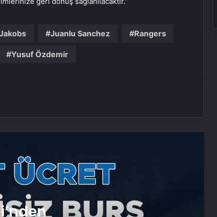
rimlerinize geri dönüş sağlanılacaktır.”
Jakobs
Juanlu Sanchez
Rangers
Nişantaşı Üniversitesi’nden 2026 YKS
Adaylarına Çifte Güvence: Sabit
Yusuf Özdemir
Ücret ve Kesintisiz Burs
Serjoy : Dijital Medya Ajansı, Google
Reklam Ajansı, SEO Ajansı ve Web
Tasarım Ajansı
UETDS Nedir ? Uetds.com İle Akıllı
Dijital Taşımacılık Yazılımı
T Çekmeli Sıvı Sabunluk
Ryzen vds
si’nden