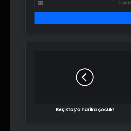
posta
adresinizi
girin
Beşiktaş’a
harika
çocuk!
Beşiktaş’a harika çocuk!