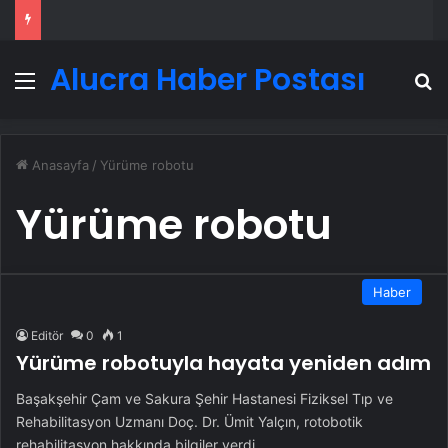
Alucra Haber Postası
Menü
A
Anasayfa
/
Yürüme robotu
Yürüme robotu
Haber
Editör
0
1
Yürüme robotuyla hayata yeniden adım
Başakşehir Çam ve Sakura Şehir Hastanesi Fiziksel Tıp ve
Rehabilitasyon Uzmanı Doç. Dr. Ümit Yalçın, rotobotik
rehabilitasyon hakkında bilgiler verdi.…