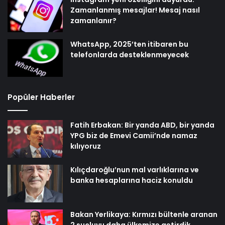
Zamanlanmış mesajlar! Mesaj nasıl
zamanlanır?
WhatsApp, 2025’ten itibaren bu
telefonlarda desteklenmeyecek
Popüler Haberler
Fatih Erbakan: Bir yanda ABD, bir yanda
YPG biz de Emevi Camii’nde namaz
kılıyoruz
Kılıçdaroğlu’nun mal varlıklarına ve
banka hesaplarına haciz konuldu
Bakan Yerlikaya: Kırmızı bültenle aranan
2 suçluyu daha ülkemize getirdik