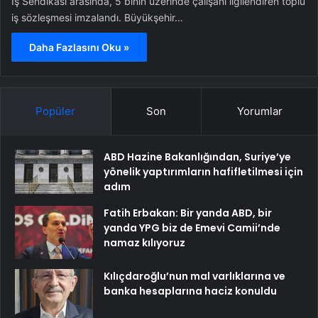
İş Sendikası arasında, 5 binin üzerinde çalışanı ilgilendiren toplu
iş sözleşmesi imzalandı. Büyükşehir…
Daha Fazlasını Oku »
Popüler
Son
Yorumlar
ABD Hazine Bakanlığından, Suriye’ye
yönelik yaptırımların hafifletilmesi için
adım
Fatih Erbakan: Bir yanda ABD, bir
yanda YPG biz de Emevi Camii’nde
namaz kılıyoruz
Kılıçdaroğlu’nun mal varlıklarına ve
banka hesaplarına haciz konuldu