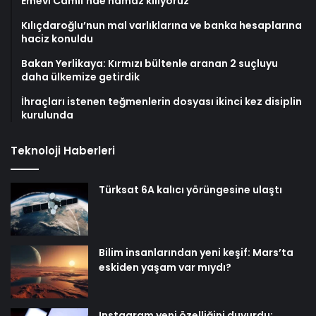
Emevi Camii’nde namaz kılıyoruz
Kılıçdaroğlu’nun mal varlıklarına ve banka hesaplarına
haciz konuldu
Bakan Yerlikaya: Kırmızı bültenle aranan 2 suçluyu
daha ülkemize getirdik
İhraçları istenen teğmenlerin dosyası ikinci kez disiplin
kurulunda
Teknoloji Haberleri
Türksat 6A kalıcı yörüngesine ulaştı
Bilim insanlarından yeni keşif: Mars’ta
eskiden yaşam var mıydı?
Instagram yeni özelliğini duyurdu: