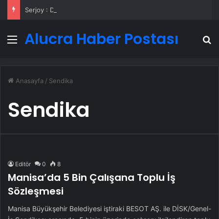
Serjoy : Dijital Medya Ajansı, Google Reklam Ajansı, SEO Ajansı ve Web Tasarım Ajansı
Alucra Haber Postası
Menü
A
Anasayfa
/
Sendika
Sendika
Editör
0
8
Manisa’da 5 Bin Çalışana Toplu İş
Sözleşmesi
Manisa Büyükşehir Belediyesi iştiraki BESOT AŞ. ile DİSK/Genel-