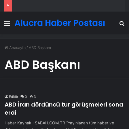
Alucra Haber Postası
Menü
A
Anasayfa
/
ABD Başkanı
ABD Başkanı
Editör
0
3
ABD İran dördüncü tur görüşmeleri sona
erdi
Haber Kaynak : SABAH.COM.TR “Yayınlanan tüm haber ve