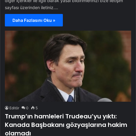
diğer içerikler ile ilgili olarak yasal bildirimlerinizi bize iletişim
sayfası üzerinden iletiniz.…
Daha Fazlasını Oku »
Editör
0
5
Trump’ın hamleleri Trudeau’yu yıktı:
Kanada Başbakanı gözyaşlarına hakim
olamadı