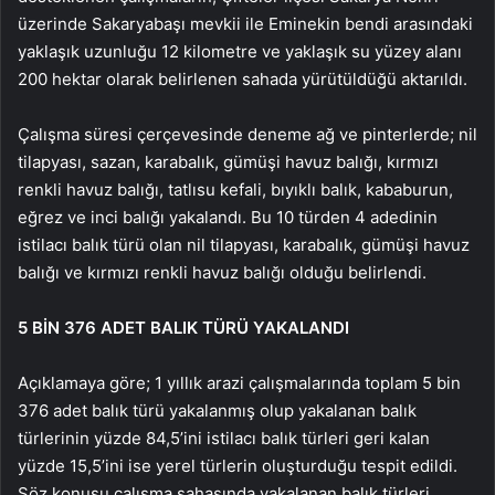
üzerinde Sakaryabaşı mevkii ile Eminekin bendi arasındaki
yaklaşık uzunluğu 12 kilometre ve yaklaşık su yüzey alanı
200 hektar olarak belirlenen sahada yürütüldüğü aktarıldı.
Çalışma süresi çerçevesinde deneme ağ ve pinterlerde; nil
tilapyası, sazan, karabalık, gümüşi havuz balığı, kırmızı
renkli havuz balığı, tatlısu kefali, bıyıklı balık, kababurun,
eğrez ve inci balığı yakalandı. Bu 10 türden 4 adedinin
istilacı balık türü olan nil tilapyası, karabalık, gümüşi havuz
balığı ve kırmızı renkli havuz balığı olduğu belirlendi.
5 BİN 376 ADET BALIK TÜRÜ YAKALANDI
Açıklamaya göre; 1 yıllık arazi çalışmalarında toplam 5 bin
376 adet balık türü yakalanmış olup yakalanan balık
türlerinin yüzde 84,5’ini istilacı balık türleri geri kalan
yüzde 15,5’ini ise yerel türlerin oluşturduğu tespit edildi.
Söz konusu çalışma sahasında yakalanan balık türleri