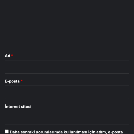
r
u
m
*
Ad
*
E-posta
*
İnternet sitesi
Daha sonraki yorumlarımda kullanılması için adım, e-posta