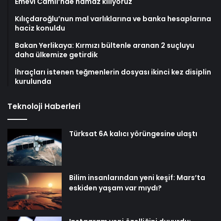
Emevi Camii’nde namaz kılıyoruz
Kılıçdaroğlu’nun mal varlıklarına ve banka hesaplarına
haciz konuldu
Bakan Yerlikaya: Kırmızı bültenle aranan 2 suçluyu
daha ülkemize getirdik
İhraçları istenen teğmenlerin dosyası ikinci kez disiplin
kurulunda
Teknoloji Haberleri
Türksat 6A kalıcı yörüngesine ulaştı
Bilim insanlarından yeni keşif: Mars’ta
eskiden yaşam var mıydı?