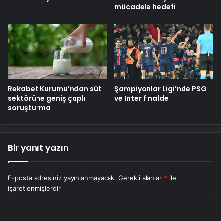
mücadele hedefi
Rekabet Kurumu’ndan süt
Şampiyonlar Ligi’nde PSG
sektörüne geniş çaplı
ve Inter finalde
soruşturma
Bir yanıt yazın
E-posta adresiniz yayınlanmayacak.
Gerekli alanlar
*
ile
işaretlenmişlerdir
Y
o