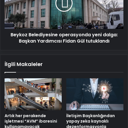
dalga:
Başkan Yardımcısı
Fidan
Gül
tutuklandı
Beykoz Belediyesine operasyonda yeni dalga:
Başkan Yardımcısı Fidan Gül tutuklandı
İlgili Makaleler
Artık her perakende
İletişim Başkanlığından
işletmesi “AVM” ibaresini
yapay zeka kaynaklı
kullanamayacak
dezenformasyonla