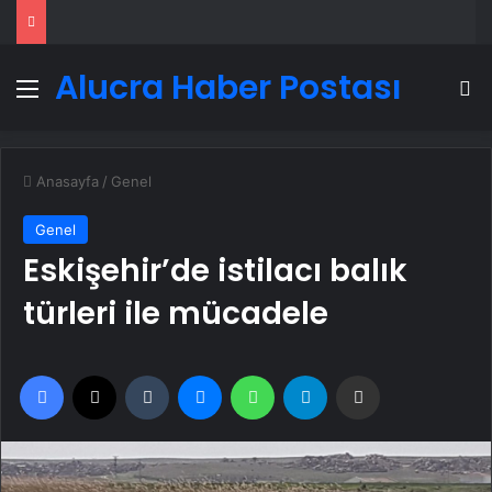
Alucra Haber Postası
Menü
A
Anasayfa
/
Genel
Genel
Eskişehir’de istilacı balık
türleri ile mücadele
Facebook
X
Tumblr
Messenger
WhatsApp
Telegram
Email'den paylaş