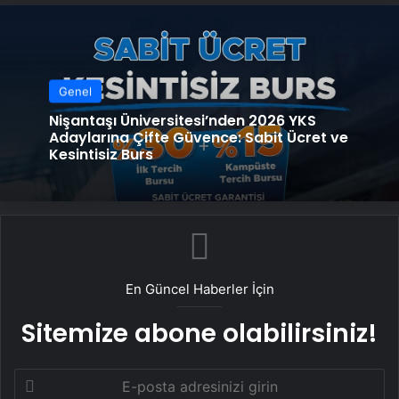
Genel
Nişantaşı Üniversitesi’nden 2026 YKS
Adaylarına Çifte Güvence: Sabit Ücret ve
Kesintisiz Burs
En Güncel Haberler İçin
Sitemize abone olabilirsiniz!
E-
posta