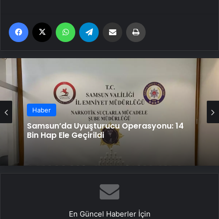
Facebook
X
WhatsApp
Telegram
Email'den paylaş
Yaz
Haber
Samsun’da Uyuşturucu Operasyonu: 14
Bin Hap Ele Geçirildi
En Güncel Haberler İçin