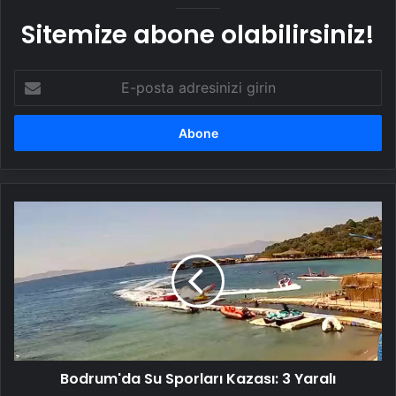
Sitemize abone olabilirsiniz!
E-
posta
adresinizi
girin
Bodrum'da
Su
Sporları
Kazası:
3
Yaralı
Bodrum'da Su Sporları Kazası: 3 Yaralı