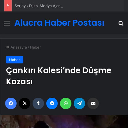
Serjoy : Dijital Medya Ajansı, Google Reklam Ajansı, SEO Ajansı ve Web Tasarım Ajansı
Alucra Haber Postası
Menü
A
Anasayfa
/
Haber
Haber
Çankırı Kalesi’nde Düşme
Kazası
Facebook
X
Tumblr
Messenger
WhatsApp
Telegram
Email'den paylaş