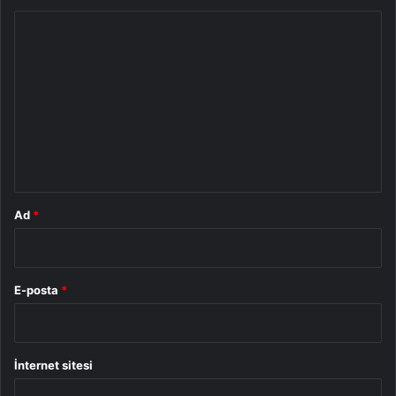
Y
o
r
u
m
*
Ad
*
E-posta
*
İnternet sitesi