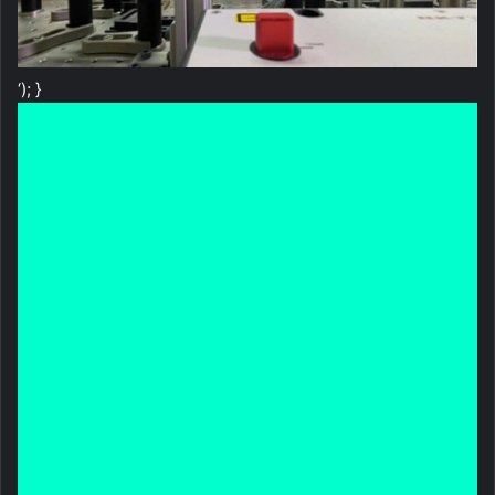
‘); }