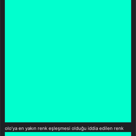
olo’ya en yakın renk eşleşmesi olduğu iddia edilen renk