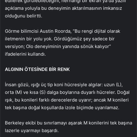
edilerek görülebileceğini, herhangi bir ekran ya da yazılı
açıklama yoluyla bu deneyimin aktarılmasının imkansız
olduğunu belirtti.
Görme bilimcisi Austin Roorda, “Bu rengi dijital olarak
iletmenin bir yolu yok. Gördüğümüz şey sadece bir
versiyon; Olo deneyiminin yanında sönük kalıyor”
ifadelerini kullandı.
ALGININ ÖTESİNDE BİR RENK
İnsan gözü, ışığı üç tip koni hücresiyle algılar: uzun (L),
orta (M) ve kısa (S) dalga boylarına duyarlı hücreler. Doğal
ışık, bu konileri farklı derecelerde uyarır; ancak M konileri
tek başına doğal koşullarda izole biçimde uyarılamaz.
Berkeley ekibi bu sınırlamayı aşarak M konilerini tek başına
lazerle uyarmayı başardı.