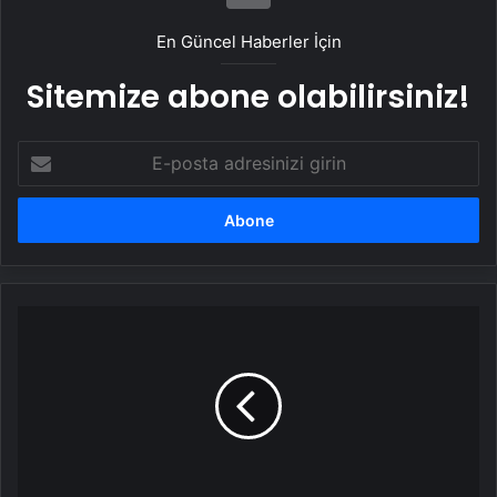
En Güncel Haberler İçin
Sitemize abone olabilirsiniz!
E-
posta
adresinizi
girin
Dünyanın
en
yaşlı
gorili:
Fatou,
68'inci
yaşını
kutladı