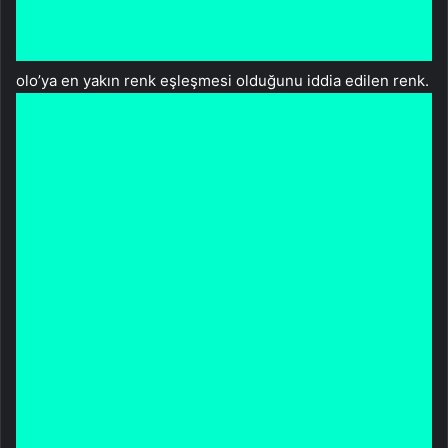
olo’ya en yakın renk eşleşmesi olduğunu iddia edilen renk.