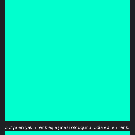
olo’ya en yakın renk eşleşmesi olduğunu iddia edilen renk.