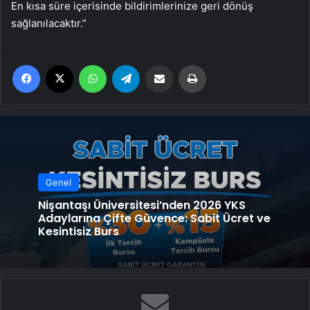
En kısa süre içerisinde bildirimlerinize geri dönüş
sağlanılacaktır.”
Facebook
X
WhatsApp
Telegram
Email'den paylaş
Yaz
Genel
Nişantaşı Üniversitesi’nden 2026 YKS
Adaylarına Çifte Güvence: Sabit Ücret ve
Kesintisiz Burs