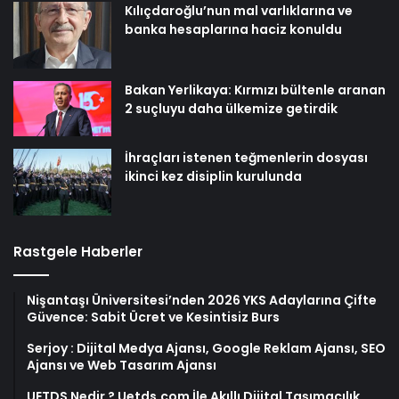
Kılıçdaroğlu’nun mal varlıklarına ve
banka hesaplarına haciz konuldu
Bakan Yerlikaya: Kırmızı bültenle aranan
2 suçluyu daha ülkemize getirdik
İhraçları istenen teğmenlerin dosyası
ikinci kez disiplin kurulunda
Rastgele Haberler
Nişantaşı Üniversitesi’nden 2026 YKS Adaylarına Çifte
Güvence: Sabit Ücret ve Kesintisiz Burs
Serjoy : Dijital Medya Ajansı, Google Reklam Ajansı, SEO
Ajansı ve Web Tasarım Ajansı
UETDS Nedir ? Uetds.com İle Akıllı Dijital Taşımacılık