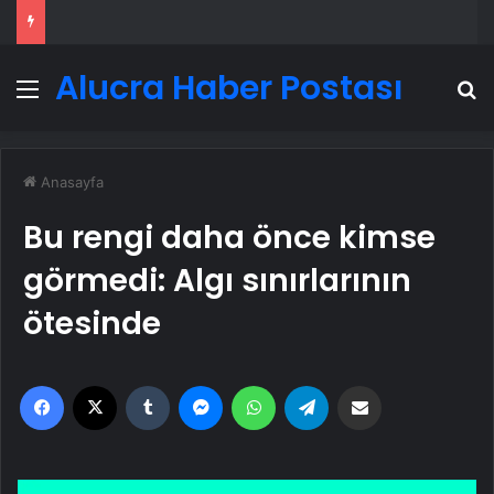
Alucra Haber Postası
Menü
A
Anasayfa
Bu rengi daha önce kimse
görmedi: Algı sınırlarının
ötesinde
Facebook
X
Tumblr
Messenger
WhatsApp
Telegram
Email'den paylaş