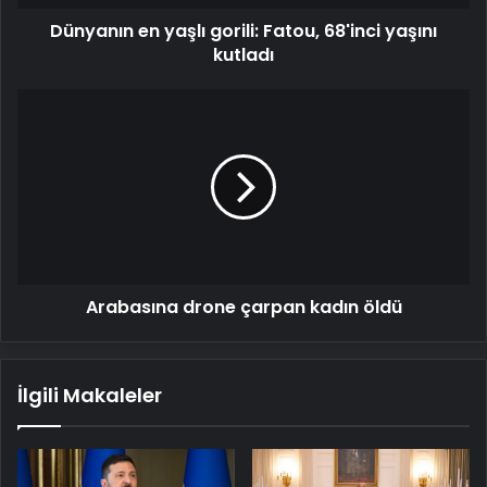
Dünyanın en yaşlı gorili: Fatou, 68'inci yaşını
kutladı
Arabasına
drone
çarpan
kadın öldü
Arabasına drone çarpan kadın öldü
İlgili Makaleler