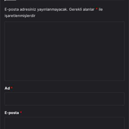
E-posta adresiniz yayınlanmayacak.
Gerekli alanlar
*
ile
işaretlenmişlerdir
Y
o
r
u
m
*
Ad
*
E-posta
*