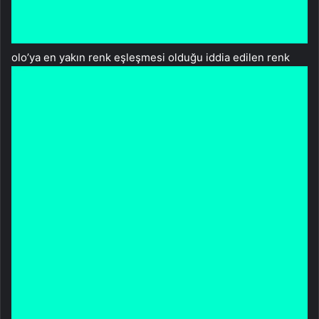
olo’ya en yakın renk eşleşmesi olduğu iddia edilen renk