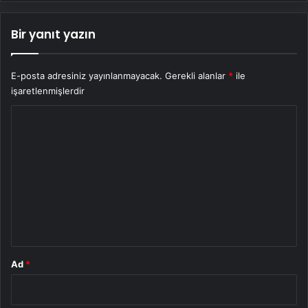
Bir yanıt yazın
E-posta adresiniz yayınlanmayacak.
Gerekli alanlar
*
ile
işaretlenmişlerdir
Y
o
r
u
m
*
Ad
*