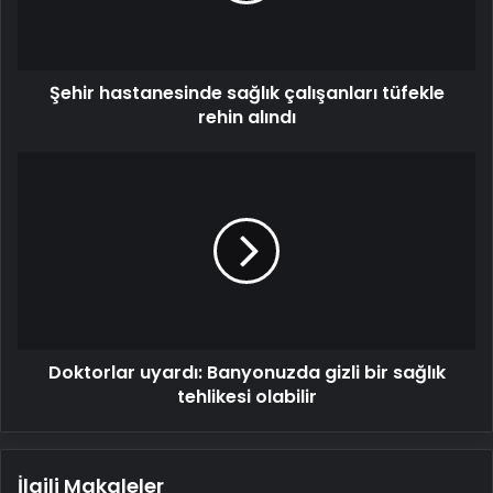
alındı
Şehir hastanesinde sağlık çalışanları tüfekle
rehin alındı
Doktorlar
uyardı:
Banyonuzda
gizli
bir
sağlık
tehlikesi
olabilir
Doktorlar uyardı: Banyonuzda gizli bir sağlık
tehlikesi olabilir
İlgili Makaleler