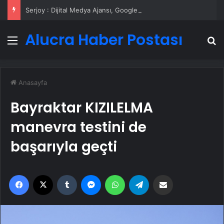
Serjoy : Dijital Medya Ajansı, Google Reklam Ajansı, SEO Ajansı ve Web Tasarım Ajansı
Alucra Haber Postası
Menü
A
Anasayfa
Bayraktar KIZILELMA
manevra testini de
başarıyla geçti
Facebook
X
Tumblr
Messenger
WhatsApp
Telegram
Email'den paylaş