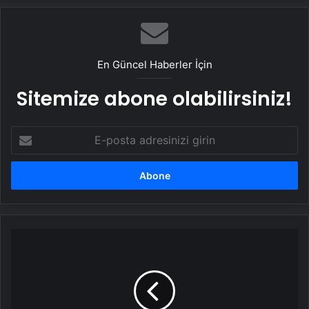
En Güncel Haberler İçin
Sitemize abone olabilirsiniz!
E-
posta
adresinizi
girin
Şehir
hastanesinde
sağlık
çalışanları
tüfekle
rehin