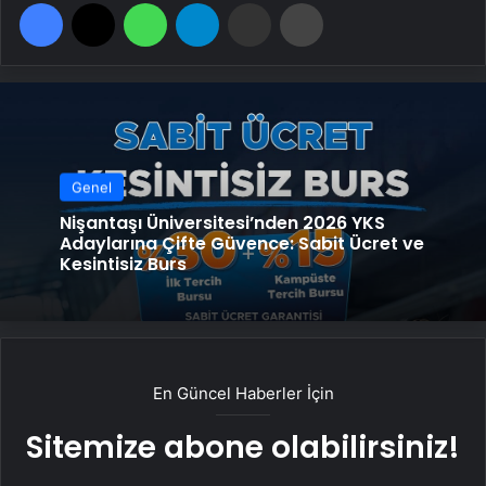
Facebook
X
WhatsApp
Telegram
Email'den paylaş
Yaz
Genel
Nişantaşı Üniversitesi’nden 2026 YKS
Adaylarına Çifte Güvence: Sabit Ücret ve
Kesintisiz Burs
En Güncel Haberler İçin
Sitemize abone olabilirsiniz!