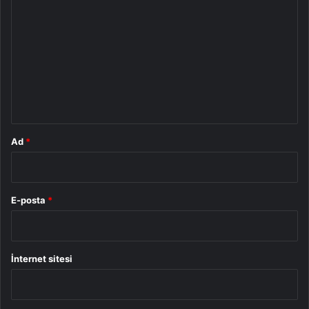
o
r
u
m
*
Ad
*
E-posta
*
İnternet sitesi