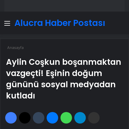
Alucra Haber Postası
Menü
A
Anasayfa
Aylin Coşkun boşanmaktan
vazgeçti! Eşinin doğum
gününü sosyal medyadan
kutladı
Facebook
X
Tumblr
Messenger
WhatsApp
Telegram
Email'den paylaş