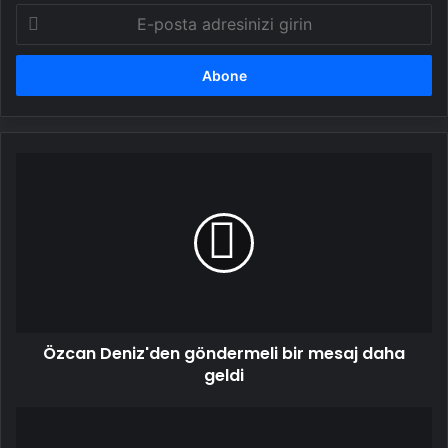
E-
posta
adresinizi
girin
Özcan
Deniz'den
göndermeli
bir
mesaj
daha
geldi
Özcan Deniz'den göndermeli bir mesaj daha
geldi
Buse
Terim'in