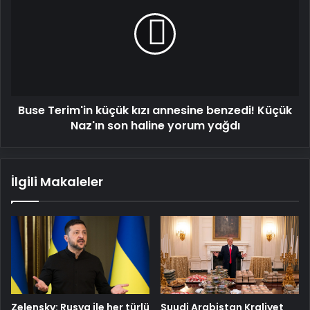
küçük
kızı
annesine
benzedi!
Küçük
Naz'ın
son
Buse Terim'in küçük kızı annesine benzedi! Küçük
haline
yorum
Naz'ın son haline yorum yağdı
yağdı
İlgili Makaleler
Zelensky: Rusya ile her türlü
Suudi Arabistan Kraliyet