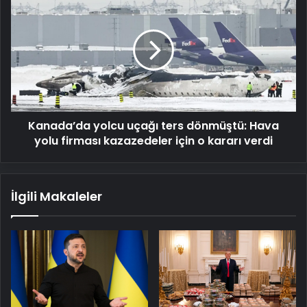
yolcu
uçağı
ters
dönmüştü:
Hava
yolu
firması
kazazedeler
Kanada’da yolcu uçağı ters dönmüştü: Hava
için
o
yolu firması kazazedeler için o kararı verdi
kararı
verdi
İlgili Makaleler