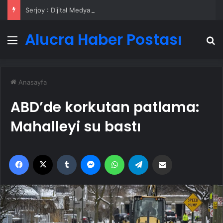
Serjoy : Dijital Medya Ajansı, Google Reklam Ajansı, SEO Ajansı ve Web Tasarım Ajansı
Alucra Haber Postası
Menü
A
Anasayfa
ABD’de korkutan patlama:
Mahalleyi su bastı
Facebook
X
Tumblr
Messenger
WhatsApp
Telegram
Email'den paylaş