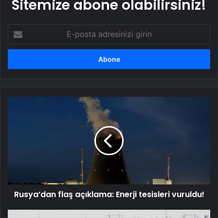
Sitemize abone olabilirsiniz!
E-
posta
adresinizi
girin
Rusya’dan
flaş
açıklama:
Enerji
tesisleri
vuruldu!
Rusya’dan flaş açıklama: Enerji tesisleri vuruldu!
Kanada’da