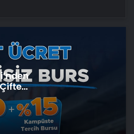
Reklam Ajansı, SEO Ajansı ve Web
Tasarım Ajansı
UETDS Nedir ? Uetds.com İle Akıllı
Dijital Taşımacılık Yazılımı
T Çekmeli Sıvı Sabunluk
Ryzen vds
si’nden
Çifte
Bigo Elmas Bayi – Güvenli, Hızlı ve
 ve
Uygun Fiyatlı Elmas Satın Almanın
Yeni Adresi
Datahost İle Güvenilir Sunucu
Hizmetleri