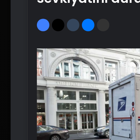
Facebook
X
Tumblr
Messenger
Email'den paylaş