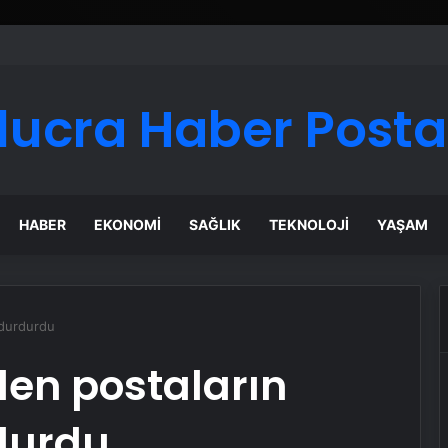
lucra Haber Posta
HABER
EKONOMI
SAĞLIK
TEKNOLOJI
YAŞAM
 durdurdu
len postaların
durdu