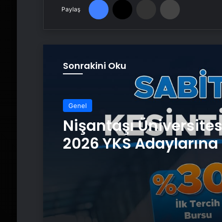
Paylaş
Sonrakini Oku
Genel
Nişantaşı Üniversite
2026 YKS Adaylarına 
Güvence: Sabit Ücret
Kesintisiz Burs