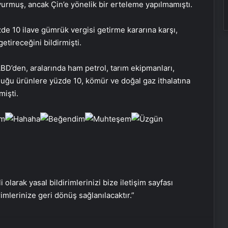
duyurmuş, ancak Çin’e yönelik bir erteleme yapılmamıştı.
de 10 ilave gümrük vergisi getirme kararına karşı,
etireceğini bildirmişti.
BD’den, aralarında ham petrol, tarım ekipmanları,
duğu ürünlere yüzde 10, kömür ve doğal gaz ithalatına
mişti.
Nişantaşı Üniversitesi’nden 2026 YKS
i olarak yasal bildirimlerinizi bize iletişim sayfası
Adaylarına Çifte Güvence: Sabit
rimlerinize geri dönüş sağlanılacaktır.”
Ücret ve Kesintisiz Burs
Serjoy : Dijital Medya Ajansı, Google