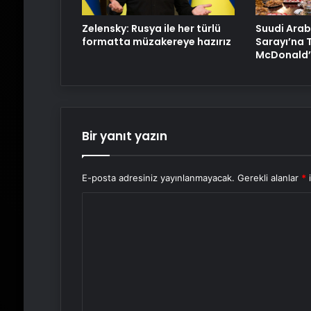
Zelensky: Rusya ile her türlü
Suudi Arab
formatta müzakereye hazırız
Sarayı’na 
McDonald’s
Bir yanıt yazın
E-posta adresiniz yayınlanmayacak.
Gerekli alanlar
*
i
Y
o
r
u
m
*