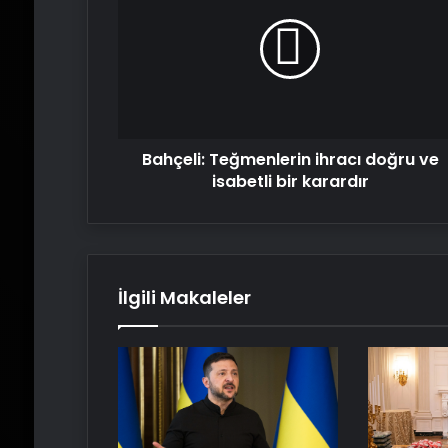
ihracı
doğru
ve
isabetli
bir
karardır
Bahçeli: Teğmenlerin ihracı doğru ve
isabetli bir karardır
İlgili Makaleler