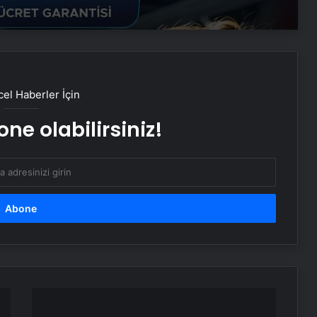
Monopompa Nedir?
Prens Selman, konuğu Donald
Trump’ı golf arabasıyla yemeğe
el Haberler İçin
götürdü
ne olabilirsiniz!
ABD Hazine Bakanlığından, Suriye’ye
yönelik yaptırımların hafifletilmesi
için adım
Ölümcül
virüs