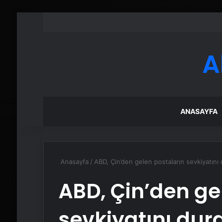
A
ANASAYFA
Anasayfa
/
ABD, Çin’den gelen postaların sevkiyatını
ABD, Çin’den ge
sevkiyatını dur