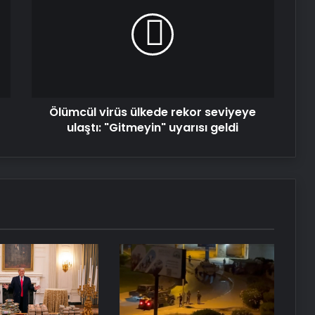
ülkede
rekor
seviyeye
ulaştı:
"Gitmeyin"
uyarısı
geldi
Ölümcül virüs ülkede rekor seviyeye
ulaştı: "Gitmeyin" uyarısı geldi