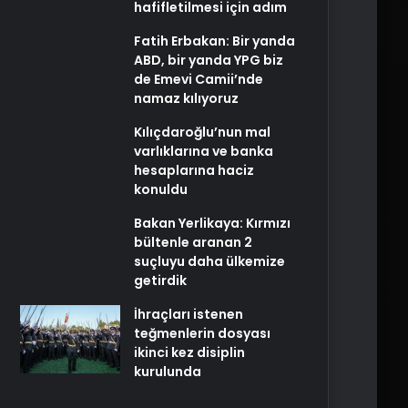
hafifletilmesi için adım
Fatih Erbakan: Bir yanda
ABD, bir yanda YPG biz
de Emevi Camii’nde
namaz kılıyoruz
Kılıçdaroğlu’nun mal
varlıklarına ve banka
hesaplarına haciz
konuldu
Bakan Yerlikaya: Kırmızı
bültenle aranan 2
suçluyu daha ülkemize
getirdik
İhraçları istenen
teğmenlerin dosyası
ikinci kez disiplin
kurulunda