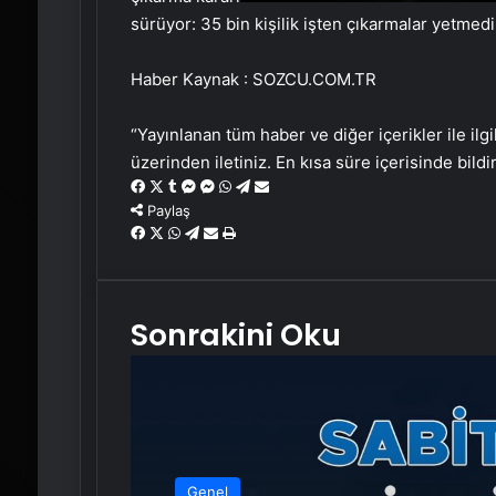
sürüyor: 35 bin kişilik işten çıkarmalar yetme
Haber Kaynak : SOZCU.COM.TR
“Yayınlanan tüm haber ve diğer içerikler ile ilgil
üzerinden iletiniz. En kısa süre içerisinde bildi
Facebook
X
Tumblr
Messenger
Messenger
WhatsApp
Telegram
Email'den
paylaş
Paylaş
Facebook
X
WhatsApp
Telegram
Email'den
Yaz
paylaş
Sonrakini Oku
Genel