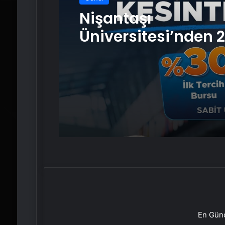
Nişantaşı
Üniversitesi’nden 
YKS Adaylarına Çif
Güvence: Sabit Ücr
Kesintisiz Burs
En Günc