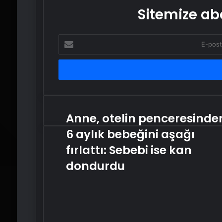
Sitemize abo
E-
posta
adresinizi
girin
Anne, otelin penceresinde
Anne,
otelin
6 aylık bebeğini aşağı
penceresinden
6
fırlattı: Sebebi ise kan
aylık
dondurdu
bebeğini
aşağı
fırlattı:
Sebebi
ise
kan