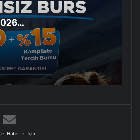
Ryzen vds
2026
Bigo Elmas Bayi – Güvenli, Hızlı ve
te
Uygun Fiyatlı Elmas Satın
Almanın Yeni Adresi
et ve
Datahost İle Güvenilir Sunucu
Hizmetleri
Monopompa Nedir?
Prens Selman, konuğu Donald
Trump’ı golf arabasıyla yemeğe
götürdü
ABD Hazine Bakanlığından,
el Haberler İçin
Suriye’ye yönelik yaptırımların