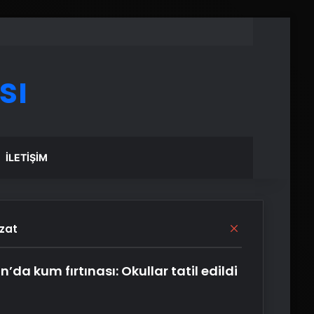
sı
İLETIŞIM
Kapalı
zat
an’da kum fırtınası: Okullar tatil edildi