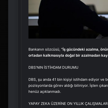
Bankanın sözcüsü,
”İş gücündeki azalma, önümü
ortadan kalkmasıyla doğal bir azalmadan ka
DBS’NIN İSTİHDAM DURUMU
DBS, şu anda 41 bin kişiyi istihdam ediyor ve bu
pozisyonlarda görev aldığı biliniyor. İşten çıka
henüz açıklanmadı.
YAPAY ZEKA ÜZERİNE ON YILLIK ÇALIŞMALAR