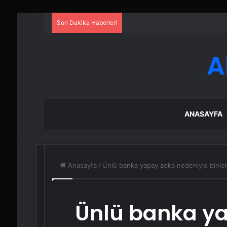
Son Dakika Haberleri
A
ANASAYFA
Anasayfa
/
Ünlü banka yapay zeka nedeniyle binlerc
Ünlü banka y