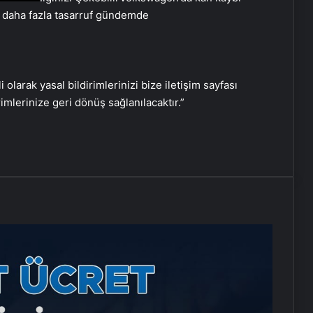
di daha fazla tasarruf gündemde
i olarak yasal bildirimlerinizi bize iletişim sayfası
Nişantaşı Üniversitesi’nden 2026
rimlerinize geri dönüş sağlanılacaktır.”
YKS Adaylarına Çifte Güvence:
Sabit Ücret ve Kesintisiz Burs
Serjoy : Dijital Medya Ajansı,
Google Reklam Ajansı, SEO Ajansı
ve Web Tasarım Ajansı
UETDS Nedir ? Uetds.com İle Akıllı
Dijital Taşımacılık Yazılımı
T Çekmeli Sıvı Sabunluk