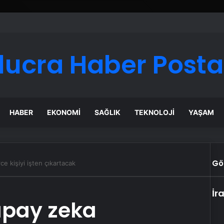
lucra Haber Posta
HABER
EKONOMI
SAĞLIK
TEKNOLOJI
YAŞAM
Gö
e kişiyi işten çıkartacak
İr
apay zeka