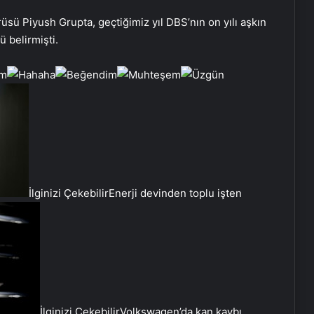
sü Piyush Grupta, geçtiğimiz yıl DBS’nın on yılı aşkın
ü belirmişti.
İlginizi Çekebilir
Enerji devinden toplu işten
İlginizi Çekebilir
Volkswagen’da kan kaybı