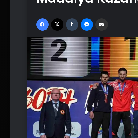
Facebook
X
Tumblr
Messenger
Email'den paylaş