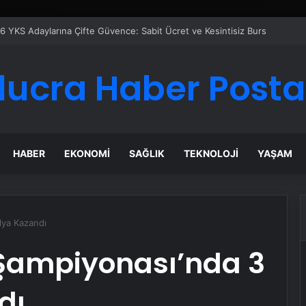
Google Reklam Ajansı, SEO Ajansı ve Web Tasarım Ajansı
lucra Haber Posta
HABER
EKONOMI
SAĞLIK
TEKNOLOJI
YAŞAM
lya Kazandı
 Şampiyonası’nda 3
dı