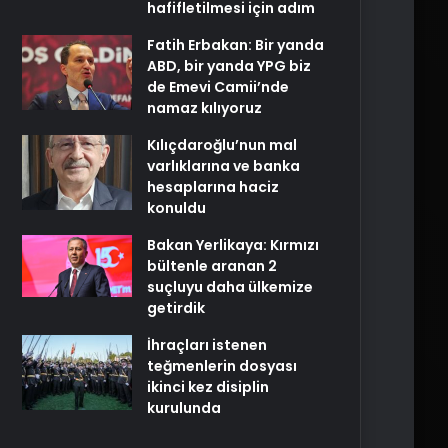
hafifletilmesi için adım
Fatih Erbakan: Bir yanda
ABD, bir yanda YPG biz
de Emevi Camii’nde
namaz kılıyoruz
Kılıçdaroğlu’nun mal
varlıklarına ve banka
hesaplarına haciz
konuldu
Bakan Yerlikaya: Kırmızı
bültenle aranan 2
suçluyu daha ülkemize
getirdik
İhraçları istenen
teğmenlerin dosyası
ikinci kez disiplin
kurulunda