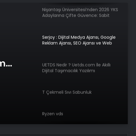
Nişantaşı Üniversitesi’nden 2026 YKS
Adaylarına Çifte Güvence: Sabit
Ücret ve Kesintisiz Burs
Serjoy : Dijital Medya Ajansı, Google
Reklam Ajansı, SEO Ajansı ve Web
Tasarım Ajansı
am
UETDS Nedir ? Uetds.com İle Akıllı
Dijital Taşımacılık Yazılımı
e Web
T Çekmeli Sıvı Sabunluk
Ryzen vds
Bigo Elmas Bayi – Güvenli, Hızlı ve