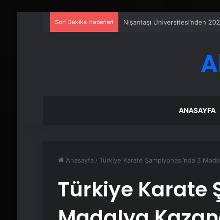
Son Dakika Haberleri
Serjoy : Dijital Medya Ajansı, 
A
ANASAYFA
Anasayfa
/
Türkiye Karate Şampiyonası’nda 3 Mada
Türkiye Karate
Madalya Kazan