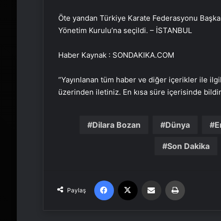
Öte yandan Türkiye Karate Federasyonu Başka
Yönetim Kurulu’na seçildi. – İSTANBUL
Haber Kaynak : SONDAKIKA.COM
“Yayınlanan tüm haber ve diğer içerikler ile ilgil
üzerinden iletiniz. En kısa süre içerisinde bildi
Dilara Bozan
Dünya
E
Son Dakika
Facebook
X
Email'den paylaş
Yaz
Paylaş