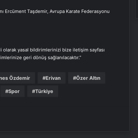
nı Ercüment Taşdemir, Avrupa Karate Federasyonu
Bigo Elmas Bayi – Güvenli, Hızlı ve
Uygun Fiyatlı Elmas Satın Almanın
Yeni Adresi
Datahost İle Güvenilir Sunucu
Hizmetleri
i olarak yasal bildirimlerinizi bize iletişim sayfası
rimlerinize geri dönüş sağlanılacaktır.”
Monopompa Nedir?
nes Özdemir
Erivan
Özer Altın
Spor
Türkiye
Prens Selman, konuğu Donald
Trump’ı golf arabasıyla yemeğe
götürdü
ABD Hazine Bakanlığından, Suriye’ye
yönelik yaptırımların hafifletilmesi
için adım