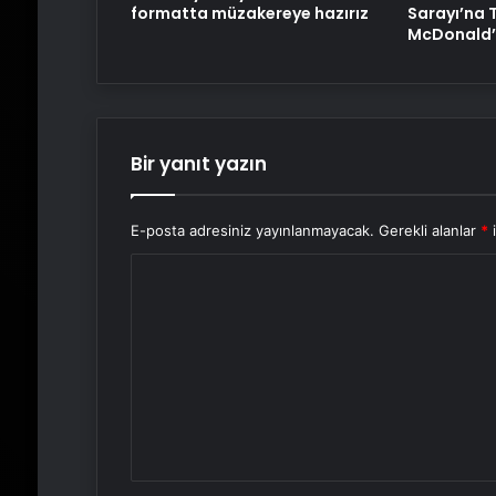
formatta müzakereye hazırız
Sarayı’na 
McDonald’s
Bir yanıt yazın
E-posta adresiniz yayınlanmayacak.
Gerekli alanlar
*
i
Y
o
r
u
m
*