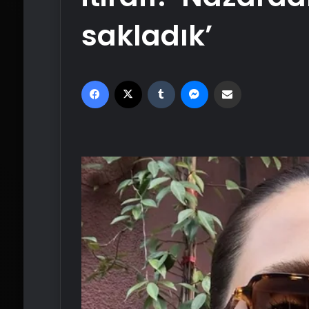
sakladık’
Facebook
X
Tumblr
Messenger
Email'den paylaş