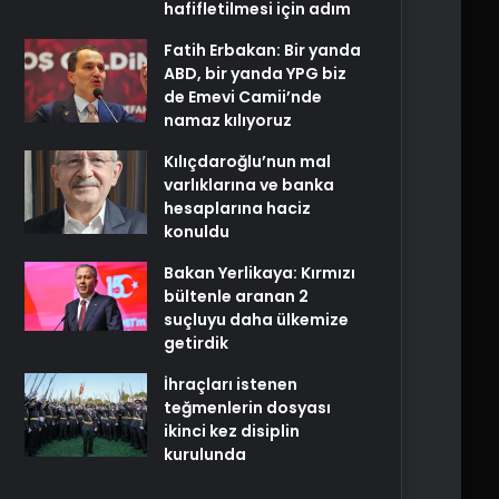
hafifletilmesi için adım
Fatih Erbakan: Bir yanda
ABD, bir yanda YPG biz
de Emevi Camii’nde
namaz kılıyoruz
Kılıçdaroğlu’nun mal
varlıklarına ve banka
hesaplarına haciz
konuldu
Bakan Yerlikaya: Kırmızı
bültenle aranan 2
suçluyu daha ülkemize
getirdik
İhraçları istenen
teğmenlerin dosyası
ikinci kez disiplin
kurulunda