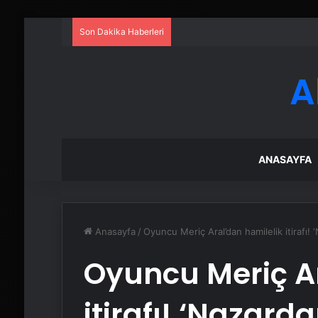
Son Dakika Haberleri
A
ANASAYFA
Anasayfa
/
Oyuncu Meriç Aral’dan hamilelik itirafı! 
Oyuncu Meriç Ar
itirafı! ‘Nazard