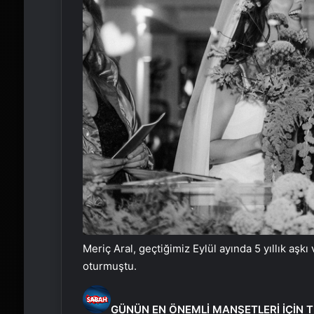
Meriç Aral, geçtiğimiz Eylül ayında 5 yıllık aş
oturmuştu.
GÜNÜN EN ÖNEMLİ MANŞETLERİ İÇİN T