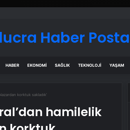
lucra Haber Posta
HABER
EKONOMI
SAĞLIK
TEKNOLOJI
YAŞAM
‘Nazardan korktuk sakladık’
al’dan hamilelik
an korktuk