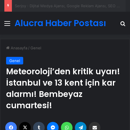
UETDS Nedir ? Uetds.com İle Akıllı Dijital Taşımacılık Yazılımı
Alucra Haber Postası
Menü
A
Anasayfa
/
Genel
Genel
Meteoroloji’den kritik uyarı!
İstanbul ve 13 kent için kar
alarmı! Bembeyaz
cumartesi!
Facebook
X
Tumblr
Messenger
WhatsApp
Telegram
Email'den paylaş