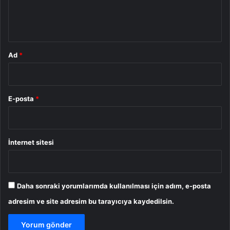
m
*
Ad
*
E-posta
*
İnternet sitesi
Daha sonraki yorumlarımda kullanılması için adım, e-posta
adresim ve site adresim bu tarayıcıya kaydedilsin.