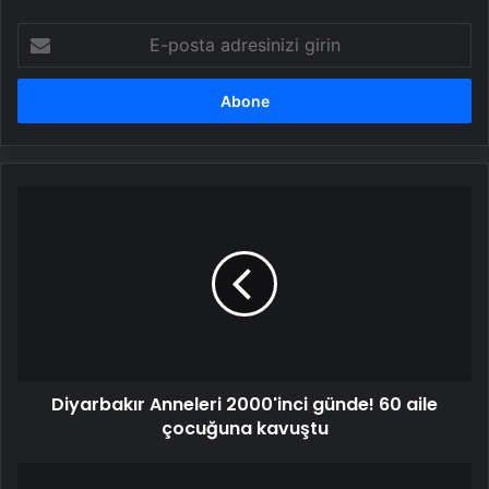
E-
posta
adresinizi
girin
Diyarbakır
Anneleri
2000'inci
günde!
60
aile
çocuğuna
kavuştu
Diyarbakır Anneleri 2000'inci günde! 60 aile
çocuğuna kavuştu
Türkiye'nin