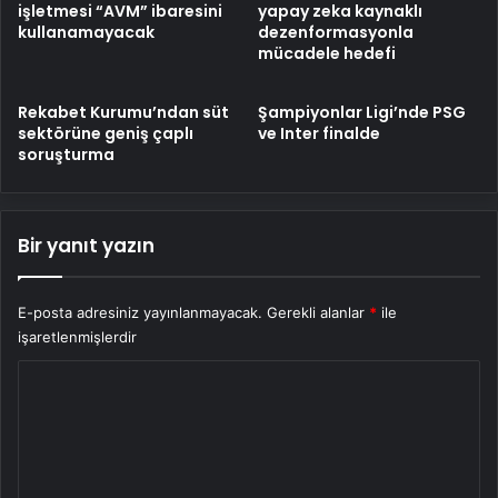
işletmesi “AVM” ibaresini
yapay zeka kaynaklı
kullanamayacak
dezenformasyonla
mücadele hedefi
Rekabet Kurumu’ndan süt
Şampiyonlar Ligi’nde PSG
sektörüne geniş çaplı
ve Inter finalde
soruşturma
Bir yanıt yazın
E-posta adresiniz yayınlanmayacak.
Gerekli alanlar
*
ile
işaretlenmişlerdir
Y
o
r
u