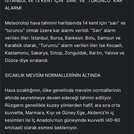
İSTANBUL VE 13 KENT İÇİN “SARI” VE “TURUNCU” KAR
ALARMI
Meteoroloji hava tahmini haritasında 14 kent için “sarı” ve
“turuncu” olmak üzere kar alarmı verildi. “Sarı” alarm
verilen iller: İstanbul, Bursa, Balıkesir, Bolu, Samsun ve
Karabük olarak, “Turuncu” alarm verilen iller ise Kocaeli,
Kastamonu, Sakarya, Sinop, Zonguldak, Bartın, Yalova ve
Düzce diye sıralandı.
SICAKLIK MEVSİM NORMALLERİNİN ALTINDA
Hava sıcaklığının, ülke genelinde mevsim normallerinin
altında seyretmeye devam edeceği tahmin ediliyor.
Rüzgarın genellikle kuzey yönlerden hafif, ara sıra orta
kuvvette, Marmara, Kıyı ve Güney Ege, Akdeniz’in iç
kesimleri ile İç Anadolu’nun güneyinde kuvvetli (40-60
km/saat) olarak esmesi bekleniyor.