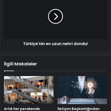
en
uzun
nehri
dondu!
Türkiye'nin en uzun nehri dondu!
İlgili Makaleler
Artık her perakende
İletişim Başkanlığından