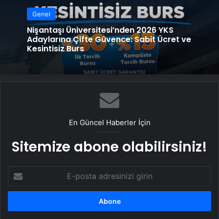
Genel
Nişantaşı Üniversitesi’nden 2026 YKS
Adaylarına Çifte Güvence: Sabit Ücret ve
Kesintisiz Burs
En Güncel Haberler İçin
Sitemize abone olabilirsiniz!
E-
posta
adresinizi
girin