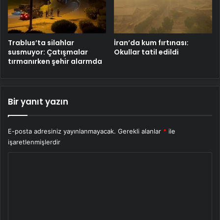
Trablus’ta silahlar
İran’da kum fırtınası:
susmuyor: Çatışmalar
Okullar tatil edildi
tırmanırken şehir alarmda
Bir yanıt yazın
E-posta adresiniz yayınlanmayacak.
Gerekli alanlar
*
ile
işaretlenmişlerdir
Y
o
r
u
m