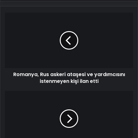
Romanya,
Rus
askeri
ataşesi
ve
yardımcısını
istenmeyen
kişi
ilan
Romanya, Rus askeri ataşesi ve yardımcısını
etti
istenmeyen kişi ilan etti
ABD
Savunma
Bakanı
Hegseth:
Çin
ile
herhangi