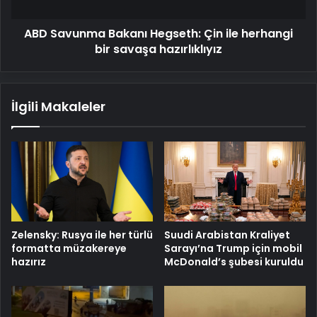
bir
savaşa
ABD Savunma Bakanı Hegseth: Çin ile herhangi
hazırlıklıyız
bir savaşa hazırlıklıyız
İlgili Makaleler
Zelensky: Rusya ile her türlü
Suudi Arabistan Kraliyet
formatta müzakereye
Sarayı’na Trump için mobil
hazırız
McDonald’s şubesi kuruldu