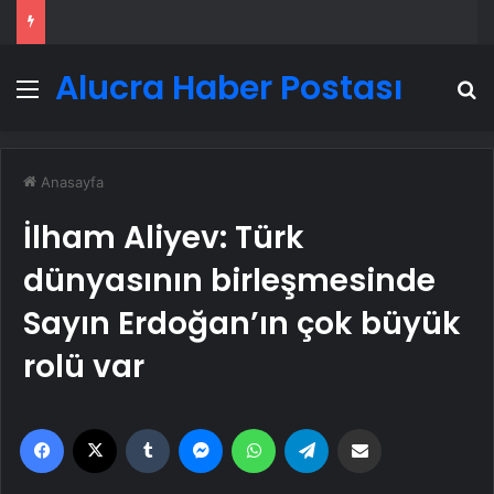
Alucra Haber Postası
Menü
A
Anasayfa
İlham Aliyev: Türk
dünyasının birleşmesinde
Sayın Erdoğan’ın çok büyük
rolü var
Facebook
X
Tumblr
Messenger
WhatsApp
Telegram
Email'den paylaş