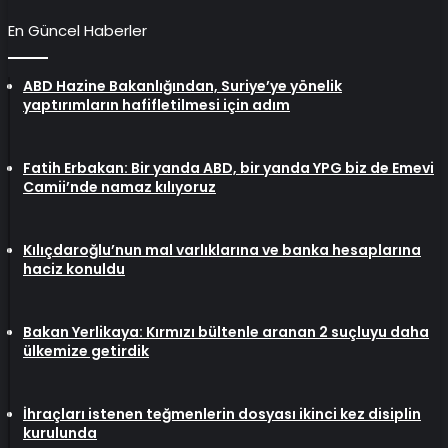
En Güncel Haberler
ABD Hazine Bakanlığından, Suriye’ye yönelik
yaptırımların hafifletilmesi için adım
Fatih Erbakan: Bir yanda ABD, bir yanda YPG biz de Emevi
Camii’nde namaz kılıyoruz
Kılıçdaroğlu’nun mal varlıklarına ve banka hesaplarına
haciz konuldu
Bakan Yerlikaya: Kırmızı bültenle aranan 2 suçluyu daha
ülkemize getirdik
İhraçları istenen teğmenlerin dosyası ikinci kez disiplin
kurulunda