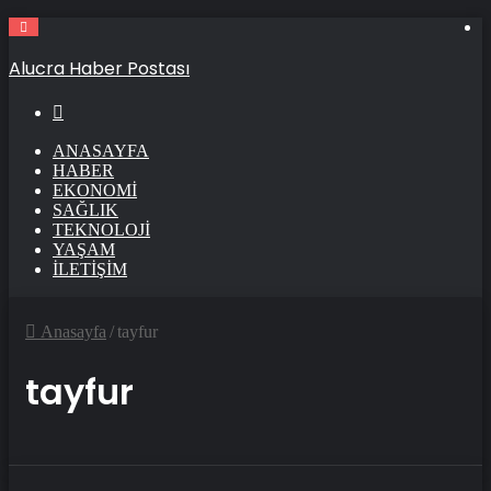
Alucra Haber Postası
Arama
ANASAYFA
HABER
EKONOMI
SAĞLIK
TEKNOLOJI
YAŞAM
İLETIŞIM
Anasayfa
/
tayfur
tayfur