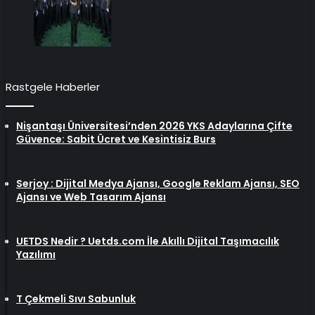
Rastgele Haberler
Nişantaşı Üniversitesi’nden 2026 YKS Adaylarına Çifte
Güvence: Sabit Ücret ve Kesintisiz Burs
Serjoy : Dijital Medya Ajansı, Google Reklam Ajansı, SEO
Ajansı ve Web Tasarım Ajansı
UETDS Nedir ? Uetds.com İle Akıllı Dijital Taşımacılık
Yazılımı
T Çekmeli Sıvı Sabunluk