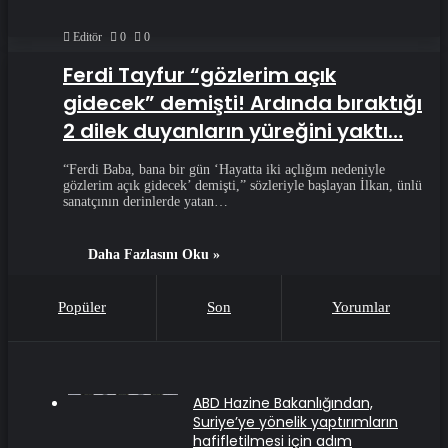
Editör
0
0
Ferdi Tayfur “gözlerim açık
gidecek” demişti! Ardında bıraktığı
2 dilek duyanların yüreğini yaktı…
“Ferdi Baba, bana bir gün ‘Hayatta iki açlığım nedeniyle
gözlerim açık gidecek’ demişti,” sözleriyle başlayan İlkan, ünlü
sanatçının derinlerde yatan…
Daha Fazlasını Oku »
Popüler
Son
Yorumlar
ABD Hazine Bakanlığından,
Suriye’ye yönelik yaptırımların
hafifletilmesi için adım