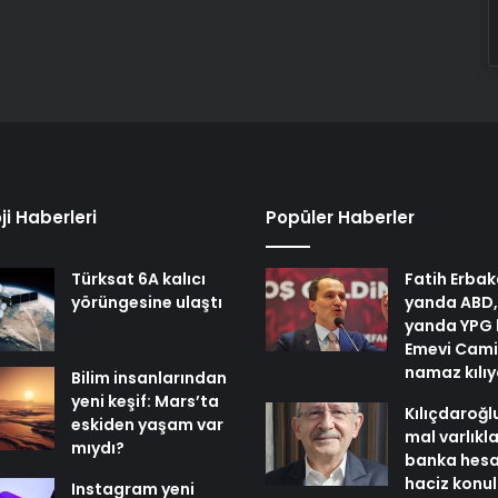
ji Haberleri
Popüler Haberler
Türksat 6A kalıcı
Fatih Erbak
yörüngesine ulaştı
yanda ABD,
yanda YPG 
Emevi Cami
namaz kılı
Bilim insanlarından
yeni keşif: Mars’ta
Kılıçdaroğl
eskiden yaşam var
mal varlıkl
mıydı?
banka hesa
haciz konu
Instagram yeni