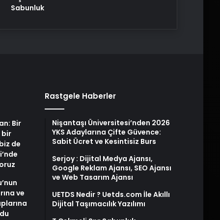
Sabunluk
Rastgele Haberler
Nişantaşı Üniversitesi’nden 2026
an: Bir
YKS Adaylarına Çifte Güvence:
 bir
Sabit Ücret ve Kesintisiz Burs
biz de
i’nde
Serjoy : Dijital Medya Ajansı,
yoruz
Google Reklam Ajansı, SEO Ajansı
ve Web Tasarım Ajansı
u’nun
arına ve
UETDS Nedir ? Uetds.com İle Akıllı
plarına
Dijital Taşımacılık Yazılımı
ldu