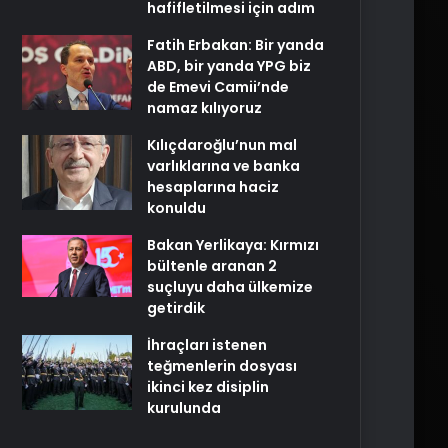
hafifletilmesi için adım
Fatih Erbakan: Bir yanda
ABD, bir yanda YPG biz
de Emevi Camii’nde
namaz kılıyoruz
Kılıçdaroğlu’nun mal
varlıklarına ve banka
hesaplarına haciz
konuldu
Bakan Yerlikaya: Kırmızı
bültenle aranan 2
suçluyu daha ülkemize
getirdik
İhraçları istenen
teğmenlerin dosyası
ikinci kez disiplin
kurulunda